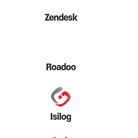
Zendesk
Roadoo
Isilog