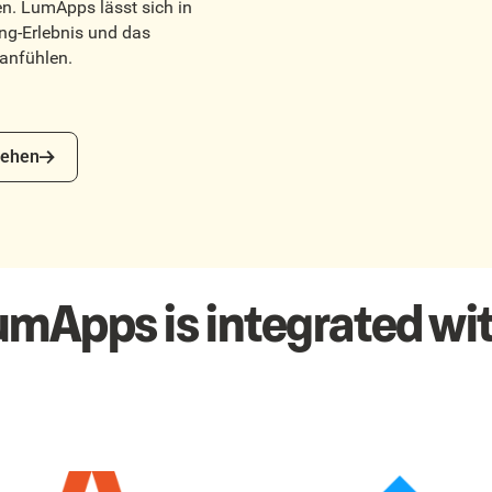
n. LumApps lässt sich in
ing-Erlebnis und das
 anfühlen.
en
ehen
umApps is integrated wit