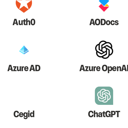
Auth0
AODocs
Azure AD
Azure OpenA
Cegid
ChatGPT