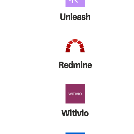
Unleash
Redmine
Witivio