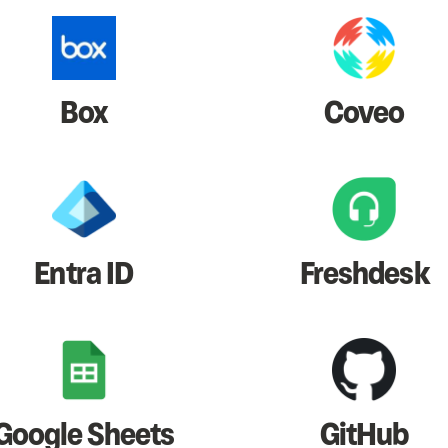
Box
Coveo
Entra ID
Freshdesk
Google Sheets
GitHub