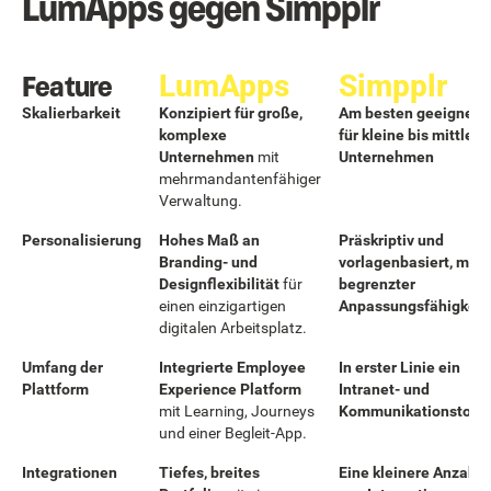
LumApps gegen Simpplr
Feature
LumApps
Simpplr
Skalierbarkeit
Konzipiert für große,
Am besten geeignet
komplexe
für kleine bis mittlere
Unternehmen
mit
Unternehmen
mehrmandantenfähiger
Verwaltung.
Personalisierung
Hohes Maß an
Präskriptiv und
Branding- und
vorlagenbasiert, mit
Designflexibilität
für
begrenzter
einen einzigartigen
Anpassungsfähigkeit.
digitalen Arbeitsplatz.
Umfang der
Integrierte Employee
In erster Linie ein
Plattform
Experience Platform
Intranet- und
mit Learning, Journeys
Kommunikationstool.
und einer Begleit-App.
Integrationen
Tiefes, breites
Eine kleinere Anzahl