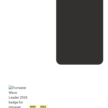
Als Leader für
Intranets
ausgezeichnet
in der Forrester
Wave™:
Intranet
Platforms
2020
2022