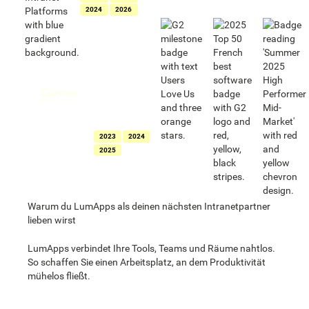
2024
2026
Als Leader für
Intranets
ausgezeichnet
im Gartner®
Magic
Quadrant™ für
Intranet-
Lösungen
2023
2024
2025
Warum du LumApps als deinen nächsten Intranetpartner
lieben wirst
LumApps verbindet Ihre Tools, Teams und Räume nahtlos.
So schaffen Sie einen Arbeitsplatz, an dem Produktivität
mühelos fließt.