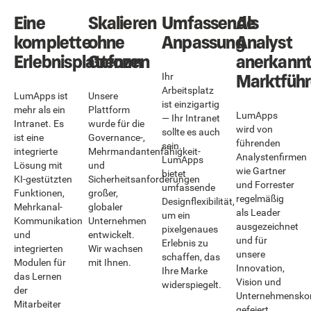
Eine
Skalieren
Umfassende
Als
komplette
ohne
Anpassung
Analyst
Erlebnisplattform
Grenzen
anerkannt
Marktführ
Ihr
Arbeitsplatz
LumApps ist
Unsere
ist einzigartig
mehr als ein
Plattform
LumApps
— Ihr Intranet
Intranet. Es
wurde für die
wird von
sollte es auch
ist eine
Governance-,
führenden
sein.
integrierte
Mehrmandantenfähigkeit-
Analystenfirmen
LumApps
Lösung mit
und
wie Gartner
bietet
KI-gestützten
Sicherheitsanforderungen
und Forrester
umfassende
Funktionen,
großer,
regelmäßig
Designflexibilität,
Mehrkanal-
globaler
als Leader
um ein
Kommunikation
Unternehmen
ausgezeichnet
pixelgenaues
und
entwickelt.
und für
Erlebnis zu
integrierten
Wir wachsen
unsere
schaffen, das
Modulen für
mit Ihnen.
Innovation,
Ihre Marke
das Lernen
Vision und
widerspiegelt.
der
Unternehmensko
Mitarbeiter
gefeiert.