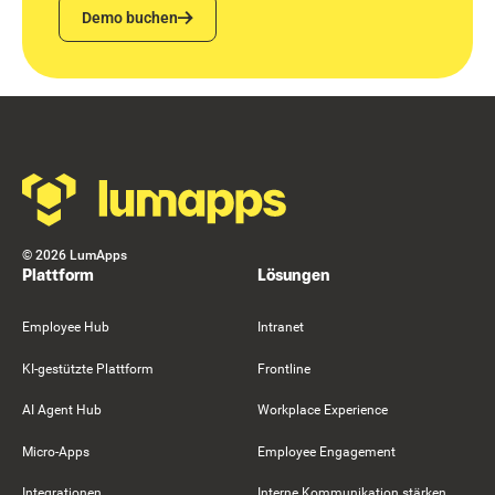
Demo buchen
Demo buchen
Footer
©
2026
LumApps
Plattform
Lösungen
Employee Hub
Intranet
KI-gestützte Plattform
Frontline
AI Agent Hub
Workplace Experience
Micro-Apps
Employee Engagement
Integrationen
Interne Kommunikation stärken