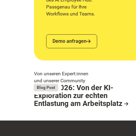
Passgenau für Ihre
Workflows und Teams.
Demo anfragen
Demo anfragen
Von unseren Expert:innen
und unserer Community
Bright 2026: Von der KI-
August 4, 2026
Blog Post
Exploration zur echten
Button Text
Entlastung am Arbeitsplatz
Resource Card
Footer