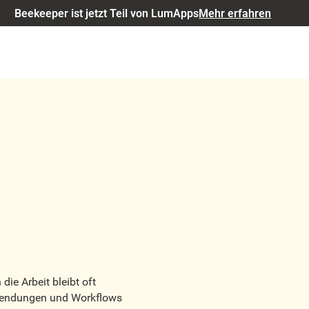
Beekeeper ist jetzt Teil von LumApps
Mehr erfahren
ie Arbeit bleibt oft
wendungen und Workflows