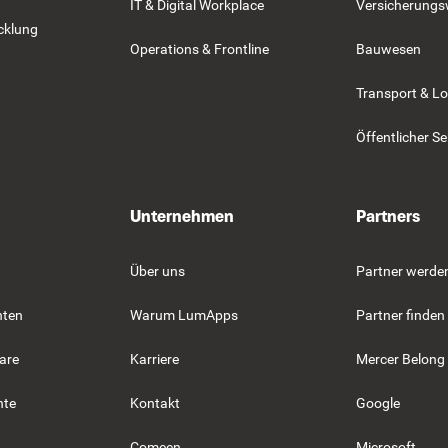
IT & Digital Workplace
Versicherung
cklung
Operations & Frontline
Bauwesen
Transport & Lo
Öffentlicher Se
Unternehmen
Partners
Über uns
Partner werde
hten
Warum LumApps
Partner finden
are
Karriere
Mercer Belong
hte
Kontakt
Google
Comeen
Microsoft