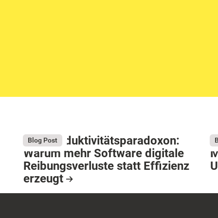
Das Produktivitätsparadoxon:
D
August 4, 2026
Au
Blog Post
B
Warum mehr Software digitale
M
Reibungsverluste statt Effizienz
U
erzeugt
R
Resource Card