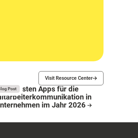
Visit Resource Center
Visit Resource Center
ie 9 besten Apps für die
gust 4, 2026
log Post
itarbeiterkommunikation in
nternehmen im Jahr 2026
esource Card