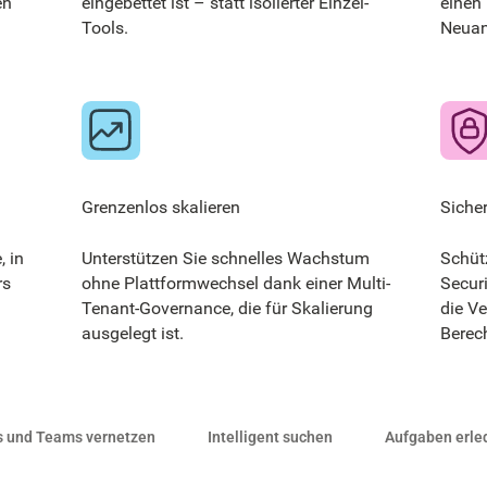
en
eingebettet ist – statt isolierter Einzel-
einen
Tools.
Neua
Grenzenlos skalieren
Sicher
, in
Unterstützen Sie schnelles Wachstum
Schüt
rs
ohne Plattformwechsel dank einer Multi-
Securi
Tenant-Governance, die für Skalierung
die V
ausgelegt ist.
Berec
s und Teams vernetzen
Intelligent suchen
Aufgaben erle