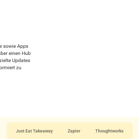
ce sowie Apps
über einen Hub
zielte Updates
ormiert zu
Just Eat Takeaway
Zapier
Thoughtworks