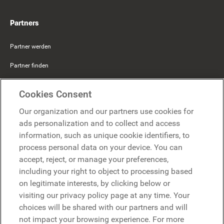
Partners
Partner werden
Partner finden
Mercer Belong
Cookies Consent
Google
Our organization and our partners use cookies for
Microsoft
ads personalization and to collect and access
information, such as unique cookie identifiers, to
process personal data on your device. You can
Demo anfragen
accept, reject, or manage your preferences,
Demo anfragen
including your right to object to processing based
on legitimate interests, by clicking below or
Kontakt
Kontakt
visiting our privacy policy page at any time. Your
choices will be shared with our partners and will
not impact your browsing experience. For more