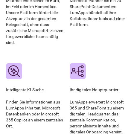
Mitarbeitende sicher im Büro,
Microsoft Planner bis hin zu
im Feld oder im Homeoffice.
SharePoint-Dokumenten:
Unsere Plattform fördert die
LumApps bündelt all Ihre
Akzeptanz in der gesamten
Kollaborations-Tools auf einer
Belegschaft, ohne dass
Plattform.
zusätzliche Microsoft-Lizenzen
für gewerbliche Teams nötig
sind.
Intelligente KI-Suche
Ihr digitales Hauptquartier
Finden Sie Informationen aus
LumApps erweitert Microsoft
LumApps-Inhalten, Microsoft-
365 und SharePoint zu einem
Datenbanken oder Microsoft
digitalen Headquarter, das
365 Copilot an einem zentralen
zentrale Kommunikation,
Ort.
personalisierte Inhalte und
digitales Onboarding vereint.