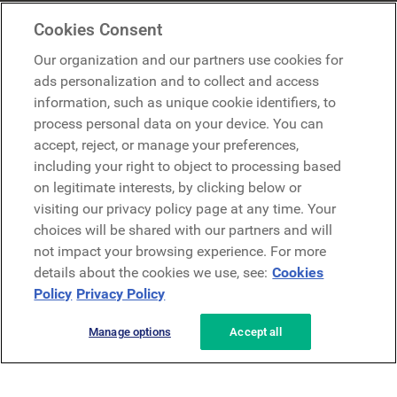
Google
Cookies Consent
Microsoft
Our organization and our partners use cookies for
ads personalization and to collect and access
information, such as unique cookie identifiers, to
Demander une démo
Demander une démo
process personal data on your device. You can
accept, reject, or manage your preferences,
Contact
including your right to object to processing based
Contact
on legitimate interests, by clicking below or
visiting our privacy policy page at any time. Your
choices will be shared with our partners and will
not impact your browsing experience. For more
details about the cookies we use, see:
Cookies
Policy
Privacy Policy
Politique de confidentialité
Mentions légales
Conditions générales
Manage options
Accept all
Security