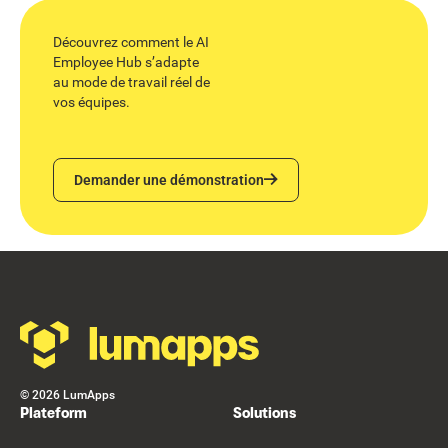
Découvrez comment le AI
Employee Hub s’adapte
au mode de travail réel de
vos équipes.
Demander une démonstration
Demander une démonstration
Footer
©
2026
LumApps
Plateform
Solutions