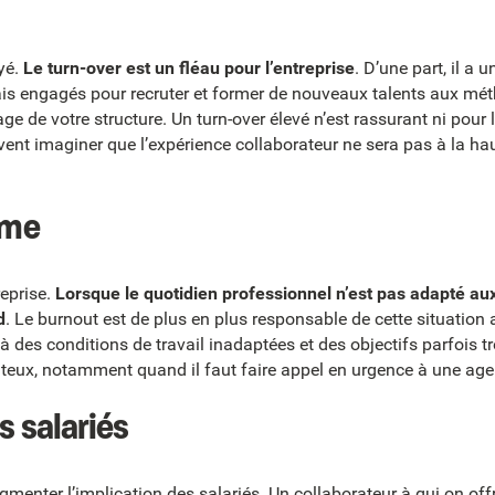
yé.
Le turn-over est un fléau pour l’entreprise
. D’une part, il a 
rais engagés pour recruter et former de nouveaux talents aux mét
age de votre structure. Un turn-over élevé n’est rassurant ni pour l
uvent imaginer que l’expérience collaborateur ne sera pas à la ha
sme
reprise.
Lorsque le quotidien professionnel n’est pas adapté au
d
. Le burnout est de plus en plus responsable de cette situation
 des conditions de travail inadaptées et des objectifs parfois t
ux, notamment quand il faut faire appel en urgence à une agen
s salariés
gmenter l’implication des salariés. Un collaborateur à qui on off