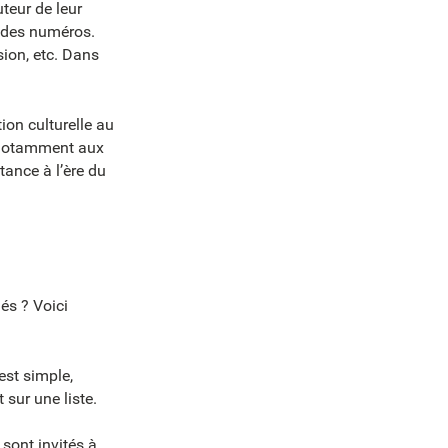
uteur de leur
e des numéros.
ision, etc. Dans
ion culturelle au
e notamment aux
tance à l’ère du
és ? Voici
est simple,
 sur une liste.
 sont invités à