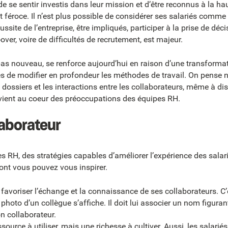
 de se sentir investis dans leur mission et d’être reconnus à la ha
st féroce. Il n’est plus possible de considérer ses salariés comm
éussite de l’entreprise, être impliqués, participer à la prise de déc
-over, voire de difficultés de recrutement, est majeur.
 pas nouveau, se renforce aujourd’hui en raison d’une transformat
ables de modifier en profondeur les méthodes de travail. On pens
s dossiers et les interactions entre les collaborateurs, même à dis
ient au coeur des préoccupations des équipes RH.
laborateur
 RH, des stratégies capables d’améliorer l’expérience des salari
ont vous pouvez vous inspirer.
r favoriser l’échange et la connaissance de ses collaborateurs. C’
photo d’un collègue s’affiche. Il doit lui associer un nom figurant
on collaborateur.
ssource à utiliser, mais une richesse à cultiver. Aussi, les salariés