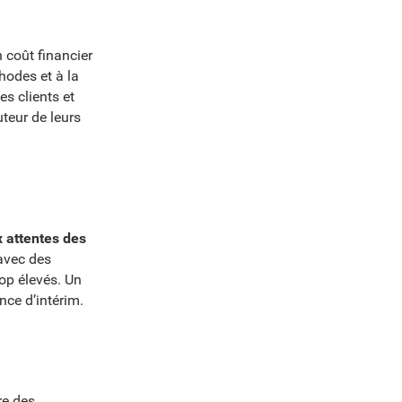
un coût financier
hodes et à la
es clients et
uteur de leurs
x attentes des
 avec des
rop élevés. Un
ce d’intérim.
re des