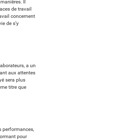
manières. Il
paces de travail
ravail concernent
ie de s’y
laborateurs, a un
dant aux attentes
yé sera plus
me titre que
es performances,
rformant pour