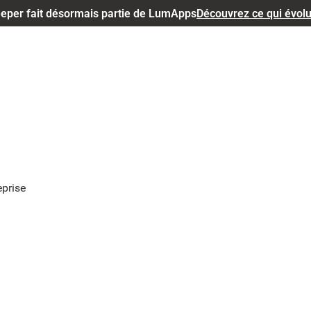
eper fait désormais partie de LumApps
Découvrez ce qui évol
eprise