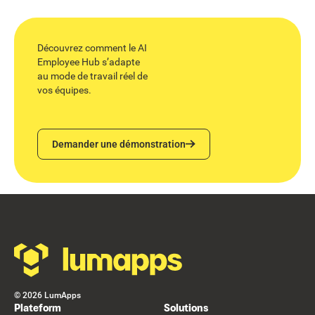
Découvrez comment le AI
Employee Hub s’adapte
au mode de travail réel de
vos équipes.
Demander une démonstration
Demander une démonstration
Footer
©
2026
LumApps
Plateform
Solutions