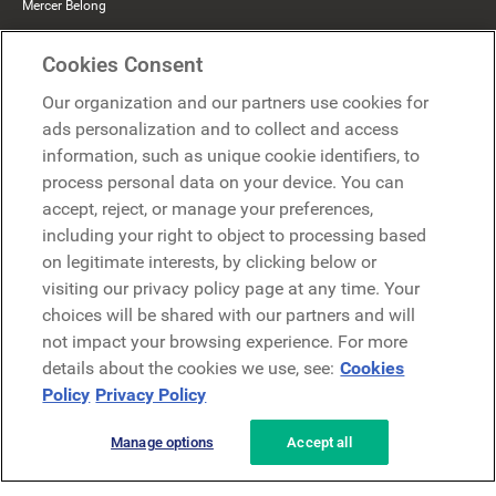
Mercer Belong
Google
Cookies Consent
Microsoft
Our organization and our partners use cookies for
ads personalization and to collect and access
information, such as unique cookie identifiers, to
Demander une démo
Demander une démo
process personal data on your device. You can
accept, reject, or manage your preferences,
Contact
including your right to object to processing based
Contact
on legitimate interests, by clicking below or
visiting our privacy policy page at any time. Your
choices will be shared with our partners and will
not impact your browsing experience. For more
details about the cookies we use, see:
Cookies
Policy
Privacy Policy
Politique de confidentialité
Mentions légales
Conditions générales
Manage options
Accept all
Security