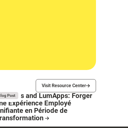
Visit Resource Center
Visit Resource Center
tellantis and LumApps: Forger
ly 13, 2026
log Post
ne Expérience Employé
nifiante en Période de
ransformation
esource Card