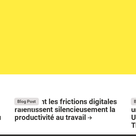
Comment les frictions digitales
S
August 4, 2026
Ju
Blog Post
B
ralentissent silencieusement la
u
u
productivité au travail
U
T
Resource Card
R