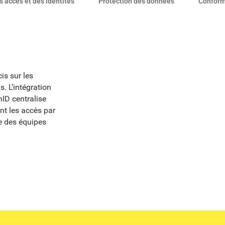
s accès et des identités
Protection des données
Conformi
is sur les
s. L’intégration
ID centralise
ent les accès par
e des équipes