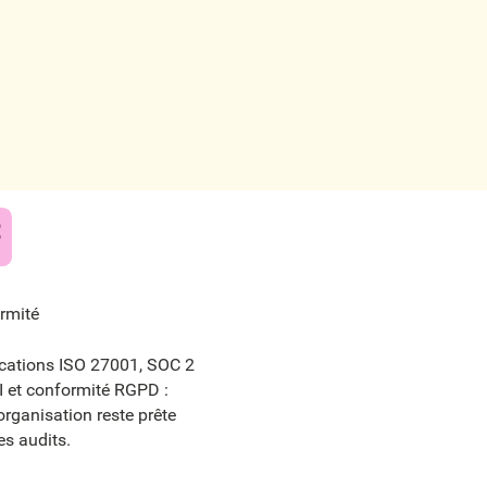
rmité
fications ISO 27001, SOC 2
I et conformité RGPD :
organisation reste prête
es audits.