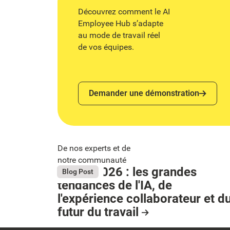
Découvrez comment le AI
Employee Hub s’adapte
au mode de travail réel
de vos équipes.
Demander une démonstration
Demander une démonstration
De nos experts et de
notre communauté
Bright 2026 : les grandes
August 4, 2026
Blog Post
tendances de l'IA, de
Button Text
l'expérience collaborateur et d
futur du travail
Resource Card