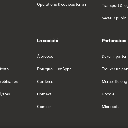
Opérations & équipes terrain
Transport & lo
Secteur public
La société
Partenaires
À propos
Devenir parten
ients
Pourquoi LumApps
Trouver un par
webinaires
Carrières
Mercer Belong
lystes
Contact
Google
Comeen
Microsoft