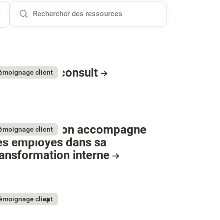
roupe Qualiconsult
émoignage client
ènes Diffusion accompagne
émoignage client
es employés dans sa
ransformation interne
roximus
émoignage client