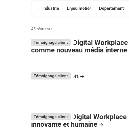
Industrie
Enjeu métier
Département
45 résultats
Believe : Une Digital Workplace
Témoignage client
comme nouveau média interne
France Horizon
Témoignage client
Gecina : Une Digital Workplace
Témoignage client
innovante et humaine