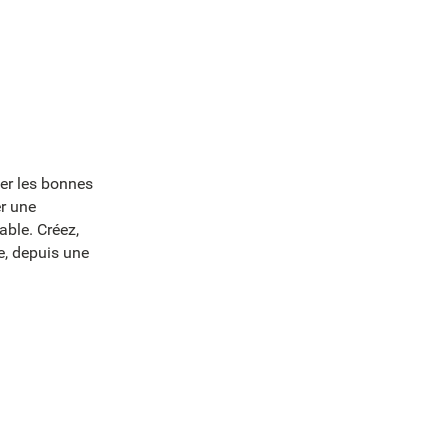
er les bonnes
r une
ble. Créez,
e, depuis une