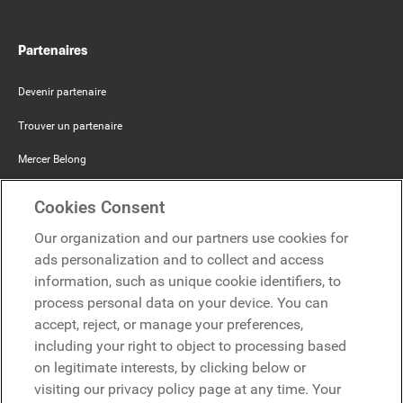
Partenaires
Devenir partenaire
Trouver un partenaire
Mercer Belong
Google
Cookies Consent
Microsoft
Our organization and our partners use cookies for
ads personalization and to collect and access
information, such as unique cookie identifiers, to
Demander une démo
Demander une démo
process personal data on your device. You can
accept, reject, or manage your preferences,
Contact
including your right to object to processing based
Contact
on legitimate interests, by clicking below or
visiting our privacy policy page at any time. Your