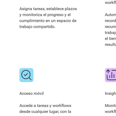
workf
Asigna tareas, establece plazos
y monitoriza el progreso y el
Autom
cumplimiento en un espacio de
recor
trabajo compartido.
recur
traba
el ti
result
Acceso móvil
Insig
Accede a tareas y workflows
Monito
desde cualquier lugar, con la
workf