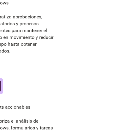
lows
atiza aprobaciones,
datorios y procesos
rentes para mantener el
jo en movimiento y reducir
empo hasta obtener
ados.
hts accionables
riza el análisis de
lows, formularios y tareas