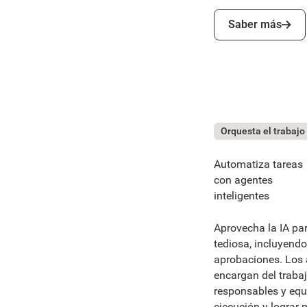
Saber más
Saber más
Orquesta el trabajo
Automatiza tareas
con agentes
inteligentes
Aprovecha la IA pa
tediosa, incluyendo
aprobaciones. Los 
encargan del trabaj
responsables y equ
ejecución y lograr 