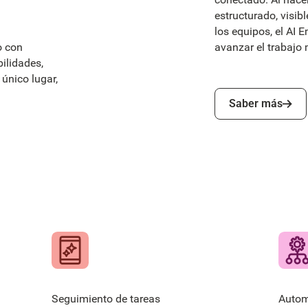
estructurado, visib
los equipos, el AI
o con
avanzar el trabajo
ilidades,
único lugar,
Saber más
Saber más
Seguimiento de tareas
Autom