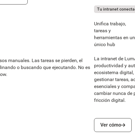
Tu intranet conect
Unifica trabajo,
tareas y
herramientas en un
único hub
La intranet de Lum
esos manuales. Las tareas se pierden, el
productividad y au
dinando o buscando que ejecutando. No es
ecosistema digital,
low.
gestionar tareas, a
esenciales y compa
cambiar nunca de p
fricción digital.
Ver cómo
Ver cómo