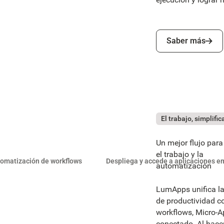
Saber más
Saber más
El trabajo, simplifi
Un mejor flujo para
el trabajo y la
omatización de workflows
Despliega y accede a aplicaciones e
automatización
LumApps unifica la
de productividad c
workflows, Micro-Ap
conectado. Al hacer