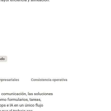
cado
mpresariales
Consistencia operativa
 comunicación, las soluciones
omo formularios, tareas,
ps e IA en un único flujo
 que el trabajo sea