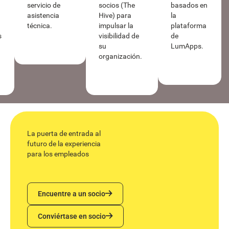
servicio de
socios (The
basados en
asistencia
Hive) para
la
técnica.
impulsar la
plataforma
s
visibilidad de
de
su
LumApps.
organización.
La puerta de entrada al
futuro de la experiencia
para los empleados
Encuentre a un socio
Encuentre a un socio
Conviértase en socio
Conviértase en socio