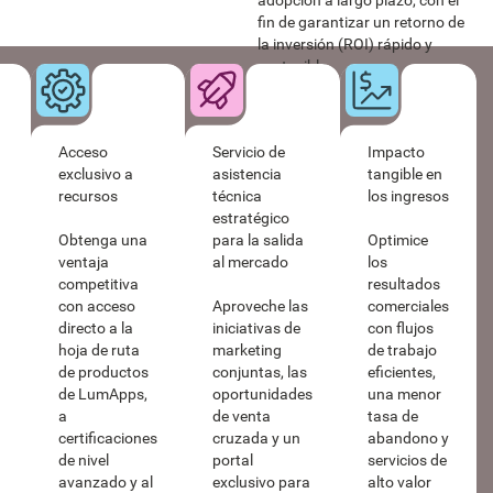
fin de garantizar un retorno de
la inversión (ROI) rápido y
sostenible.
Acceso
Servicio de
Impacto
exclusivo a
asistencia
tangible en
recursos
técnica
los ingresos
estratégico
para la salida
Obtenga una
Optimice
al mercado
ventaja
los
competitiva
resultados
con acceso
Aproveche las
comerciales
directo a la
iniciativas de
con flujos
hoja de ruta
marketing
de trabajo
de productos
conjuntas, las
eficientes,
de LumApps,
oportunidades
una menor
a
de venta
tasa de
certificaciones
cruzada y un
abandono y
de nivel
portal
servicios de
avanzado y al
exclusivo para
alto valor