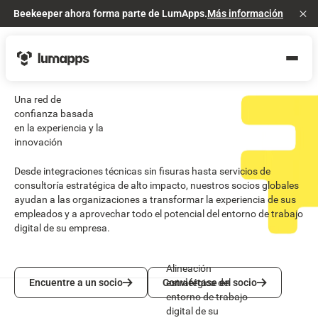
Beekeeper ahora forma parte de LumApps.
Más información
Cl
Una red de
confianza basada
en la experiencia y la
innovación
Desde integraciones técnicas sin fisuras hasta servicios de
consultoría estratégica de alto impacto, nuestros socios globales
ayudan a las organizaciones a transformar la experiencia de sus
empleados y a aprovechar todo el potencial del entorno de trabajo
digital de su empresa.
Alineación
Encuentre a un socio
Conviértase en socio
Encuentre a un socio
Conviértase en socio
estratégica del
entorno de trabajo
digital de su