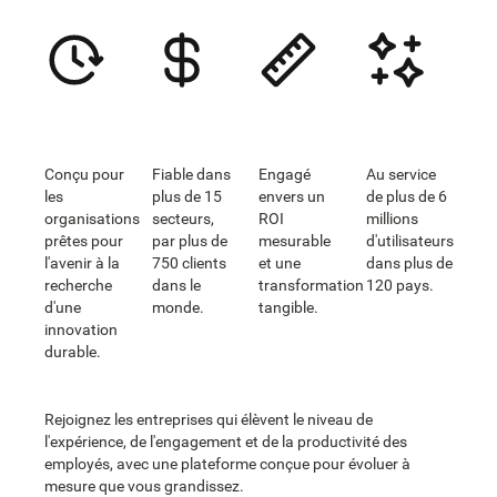
Conçu pour
Fiable dans
Engagé
Au service
les
plus de 15
envers un
de plus de 6
organisations
secteurs,
ROI
millions
prêtes pour
par plus de
mesurable
d'utilisateurs
l'avenir à la
750 clients
et une
dans plus de
recherche
dans le
transformation
120 pays.
d'une
monde.
tangible.
innovation
durable.
Rejoignez les entreprises qui élèvent le niveau de
l'expérience, de l'engagement et de la productivité des
employés, avec une plateforme conçue pour évoluer à
mesure que vous grandissez.