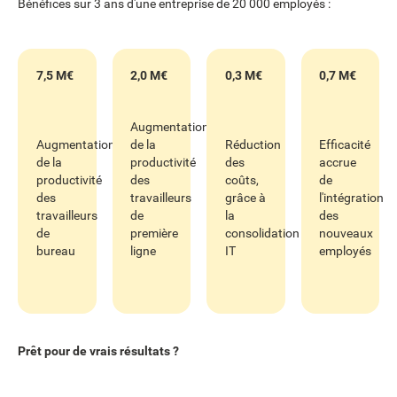
Bénéfices sur 3 ans d'une entreprise de 20 000 employés :
7,5 M€
2,0 M€
0,3 M€
0,7 M€
Augmentation
Augmentation
de la
Réduction
Efficacité
de la
productivité
des
accrue
productivité
des
coûts,
de
des
travailleurs
grâce à
l'intégration
travailleurs
de
la
des
de
première
consolidation
nouveaux
bureau
ligne
IT
employés
Prêt pour de vrais résultats ?