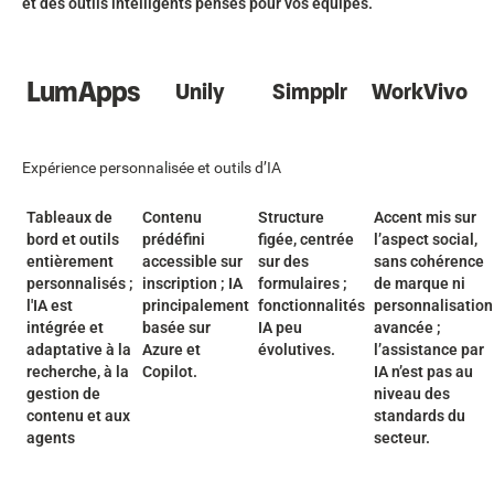
et des outils intelligents pensés pour vos équipes.
LumApps
Unily
Simpplr
WorkVivo
Expérience personnalisée et outils d’IA
Tableaux de
Contenu
Structure
Accent mis sur
bord et outils
prédéfini
figée, centrée
l’aspect social,
entièrement
accessible sur
sur des
sans cohérence
personnalisés ;
inscription ; IA
formulaires ;
de marque ni
l'IA est
principalement
fonctionnalités
personnalisation
intégrée et
basée sur
IA peu
avancée ;
adaptative à la
Azure et
évolutives.
l’assistance par
recherche, à la
Copilot.
IA n’est pas au
gestion de
niveau des
contenu et aux
standards du
agents
secteur.