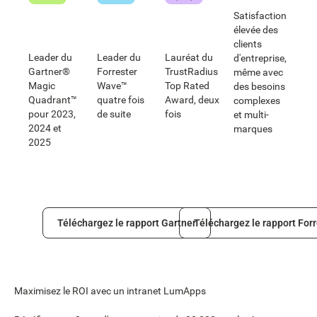
Satisfaction
élevée des
clients
Leader du
Leader du
Lauréat du
d'entreprise,
Gartner®
Forrester
TrustRadius
même avec
Magic
Wave™
Top Rated
des besoins
Quadrant™
quatre fois
Award, deux
complexes
pour 2023,
de suite
fois
et multi-
2024 et
marques
2025
Téléchargez le rapport Gartner
Téléchargez le rapport Forreste
Téléchargez le rapport Gartner
Téléchargez le rapport Forr
Maximisez le ROI avec un intranet LumApps