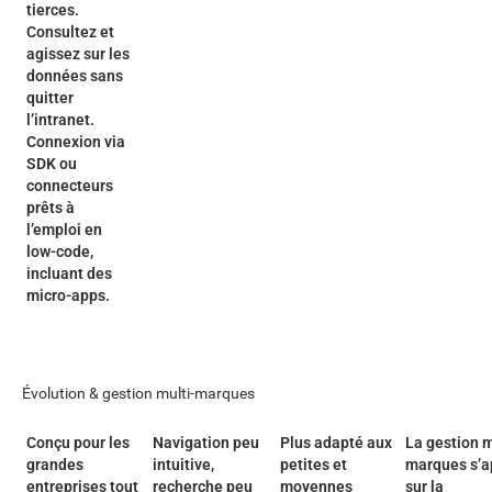
tierces.
Consultez et
agissez sur les
données sans
quitter
l’intranet.
Connexion via
SDK ou
connecteurs
prêts à
l’emploi en
low-code,
incluant des
micro-apps.
Évolution & gestion multi-marques
Conçu pour les
Navigation peu
Plus adapté aux
La gestion m
grandes
intuitive,
petites et
marques s’a
entreprises tout
recherche peu
moyennes
sur la