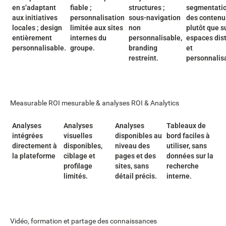
en s’adaptant
fiable ;
structures ;
segmentati
aux initiatives
personnalisation
sous-navigation
des contenu
locales ; design
limitée aux sites
non
plutôt que s
entièrement
internes du
personnalisable,
espaces dist
personnalisable.
groupe.
branding
et
restreint.
personnalis
Measurable ROI mesurable & analyses ROI & Analytics
Analyses
Analyses
Analyses
Tableaux de
intégrées
visuelles
disponibles au
bord faciles à
directement à
disponibles,
niveau des
utiliser, sans
la plateforme
ciblage et
pages et des
données sur la
profilage
sites, sans
recherche
limités.
détail précis.
interne.
Vidéo, formation et partage des connaissances