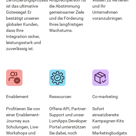
ist das ultimative
die Abstimmung
und Ihr
Gütesiegel: Er
gemeinsamer Ziele
Unternehmen
bestätigt unseren
und die Förderung
voranzubringen.
globalen Kunden,
Ihres langfristigen
dass Ihre
Wachstums.
Integration sicher,
leistungsstark und
zuverlässig ist.
Enablement
Ressourcen
Co-marketing
Profitieren Sie von
Offene API, Partner-
Sofort
einer Enablement-
Support und unser
einsatzbereite
Journey aus
LumApps Developer
Kampagnen-Kits
Schulungen, Live-
Portal unterstützen
und
Workshops und
Sie dabei, noch
Marketingbudgets