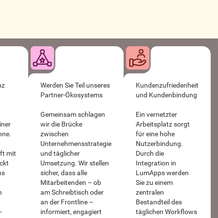
nz
Werden Sie Teil unseres
Kundenzufriedenheit
Partner-Ökosystems
und Kundenbindung
Gemeinsam schlagen
Ein vernetzter
iner
wir die Brücke
Arbeitsplatz sorgt
hne.
zwischen
für eine hohe
Unternehmensstrategie
Nutzerbindung.
ft mit
und täglicher
Durch die
ckt
Umsetzung. Wir stellen
Integration in
ns
sicher, dass alle
LumApps werden
n
Mitarbeitenden – ob
Sie zu einem
n
am Schreibtisch oder
zentralen
an der Frontline –
Bestandteil des
-
informiert, engagiert
täglichen Workflows