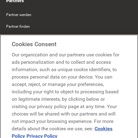
Partners
Partner werden
Partner finden
Mercer Belong
Cookies Consent
Google
Our organization and our partners use cookies for
Microsoft
ads personalization and to collect and access
information, such as unique cookie identifiers, to
process personal data on your device. You can
Demo anfragen
accept, reject, or manage your preferences,
Demo anfragen
including your right to object to processing based
on legitimate interests, by clicking below or
Kontakt
Kontakt
visiting our privacy policy page at any time. Your
choices will be shared with our partners and will
not impact your browsing experience. For more
details about the cookies we use, see:
Cookies
Policy
Privacy Policy