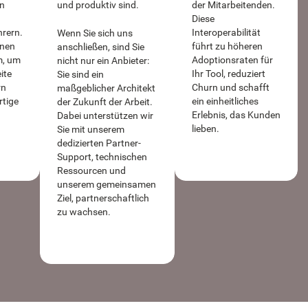
n
und produktiv sind.
der Mitarbeitenden.
Diese
rern.
Interoperabilität
Wenn Sie sich uns
hnen
führt zu höheren
anschließen, sind Sie
m, um
Adoptionsraten für
nicht nur ein Anbieter:
ite
Ihr Tool, reduziert
Sie sind ein
rn
Churn und schafft
maßgeblicher Architekt
tige
ein einheitliches
der Zukunft der Arbeit.
Erlebnis, das Kunden
Dabei unterstützen wir
lieben.
Sie mit unserem
dedizierten Partner-
Support, technischen
Ressourcen und
unserem gemeinsamen
Ziel, partnerschaftlich
zu wachsen.