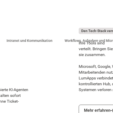
Den Tech-Stack ver
Intranet und Kommunikation
Workflows, Aufgaben und Mic
Ihre Tools sind
verteilt. Bringen Sie
sie zusammen.
Microsoft, Google,
Mitarbeitenden nutz
LumApps verbindet
kontrollierten Hub
ierte KI-Agenten
Systemen verloren 
alten sofort
hne Ticket-
Mehr erfahren
Mehr erfahren