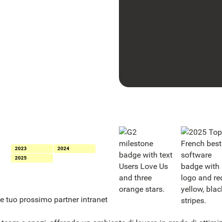
Riconosciuta come leader per le
intranet nel Magic Quadrant™ di
Gartner® per le soluzioni
intranet integrate
2023
2024
2025
tuo prossimo partner intranet