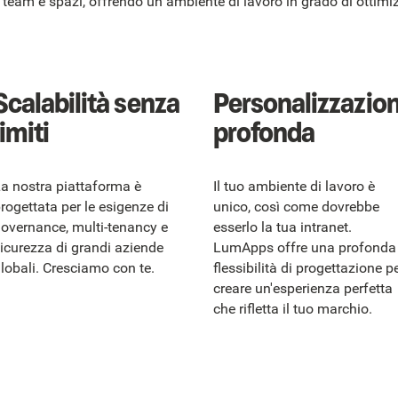
eam e spazi, offrendo un ambiente di lavoro in grado di ottimiz
Scalabilità senza
Personalizzazio
limiti
profonda
a nostra piattaforma è
Il tuo ambiente di lavoro è
rogettata per le esigenze di
unico, così come dovrebbe
overnance, multi-tenancy e
esserlo la tua intranet.
icurezza di grandi aziende
LumApps offre una profonda
lobali. Cresciamo con te.
flessibilità di progettazione p
creare un'esperienza perfetta
che rifletta il tuo marchio.