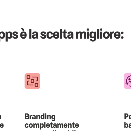
s è la scelta migliore:
a
Branding
P
e
completamente
ba