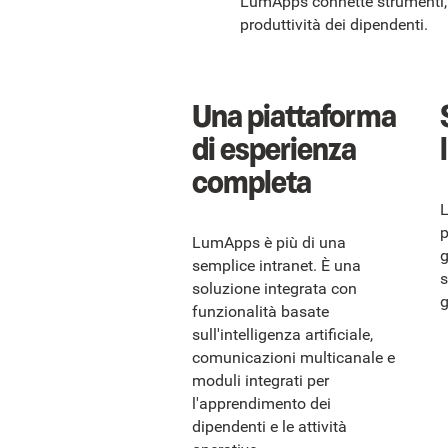
LumApps connette strumenti, t
produttività dei dipendenti.
Una piattaforma
di esperienza
completa
L
p
LumApps è più di una
g
semplice intranet. È una
s
soluzione integrata con
g
funzionalità basate
sull'intelligenza artificiale,
comunicazioni multicanale e
moduli integrati per
l'apprendimento dei
dipendenti e le attività