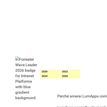
Riconosciuta come leader per
le intranet da The Forrester
Wave™: Intranet Platforms
2020
2022
2024
2026
Perché amerai LumApps come 