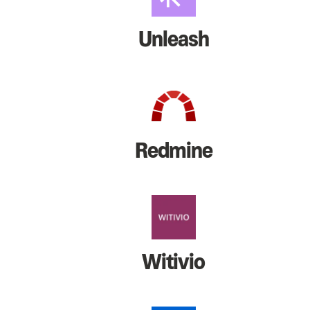
Unleash
Redmine
Witivio