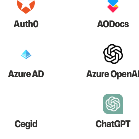
Auth0
AODocs
Azure AD
Azure OpenA
Cegid
ChatGPT