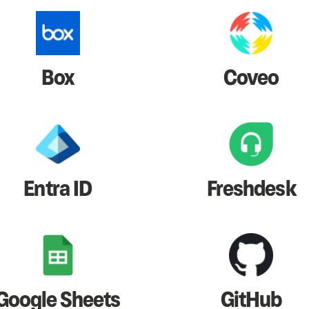
Box
Coveo
Entra ID
Freshdesk
Google Sheets
GitHub