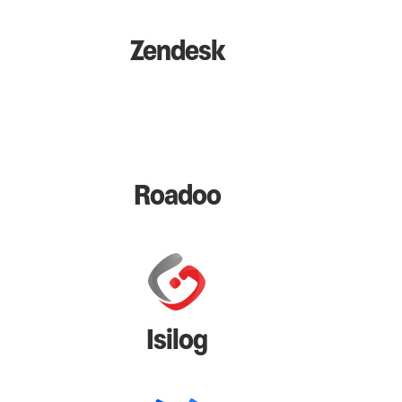
Zendesk
Roadoo
Isilog