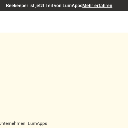
Beekeeper ist jetzt Teil von LumApps
Mehr erfahren
on Unternehmen. LumApps