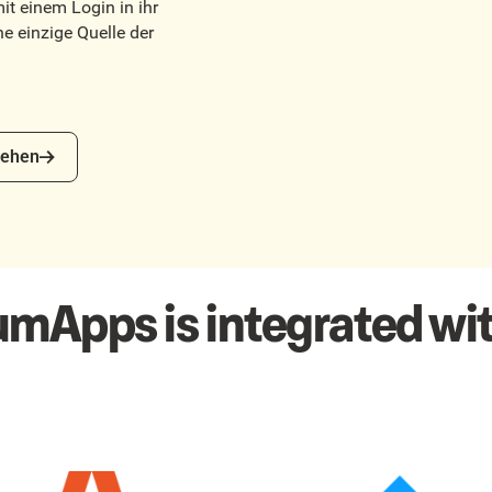
it einem Login in ihr
ne einzige Quelle der
en
ehen
umApps is integrated wit