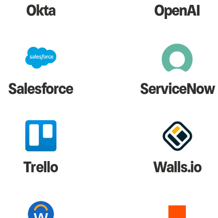
Okta
OpenAI
Salesforce
ServiceNow
Trello
Walls.io