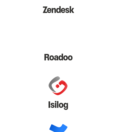
Zendesk
Roadoo
Isilog