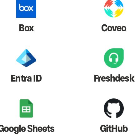
Box
Coveo
Entra ID
Freshdesk
Google Sheets
GitHub