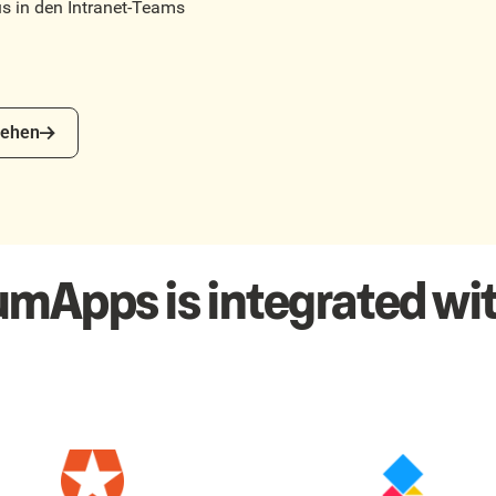
us in den Intranet-Teams
en
ehen
umApps is integrated wit