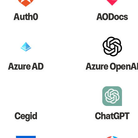
Auth0
AODocs
Azure AD
Azure OpenA
Cegid
ChatGPT