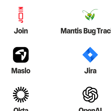
Join
Mantis Bug Trac
Maslo
Jira
Okta
OpenAI