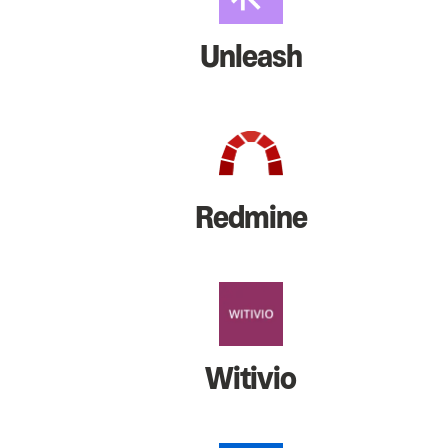
Unleash
Redmine
Witivio