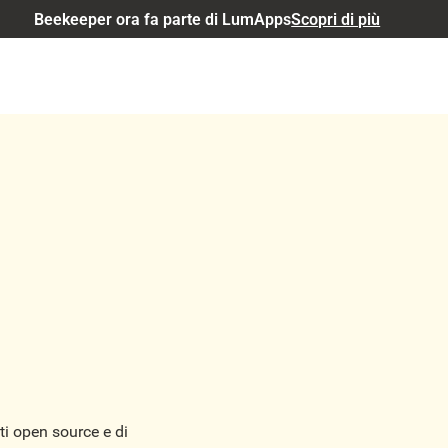
Beekeeper ora fa parte di LumApps
Scopri di più
i open source e di