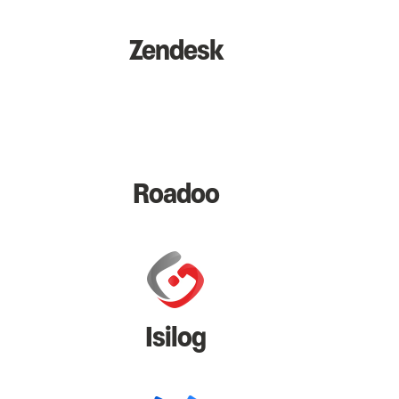
Zendesk
Roadoo
Isilog