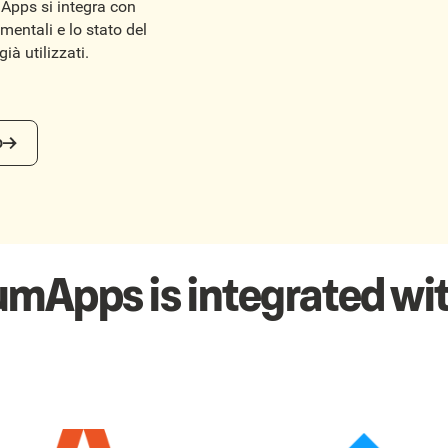
Apps si integra con
entali e lo stato del
ià utilizzati.
o
umApps is integrated wit