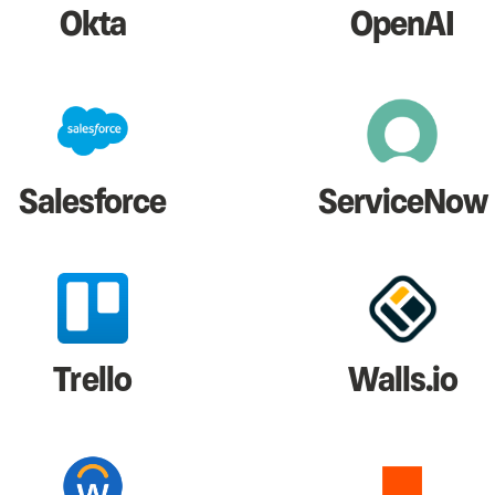
Okta
OpenAI
Salesforce
ServiceNow
Trello
Walls.io