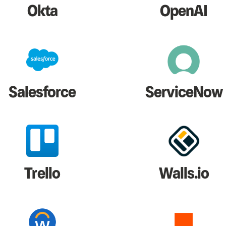
Okta
OpenAI
Salesforce
ServiceNow
Trello
Walls.io