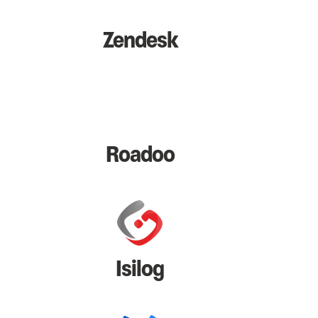
Zendesk
Roadoo
Isilog