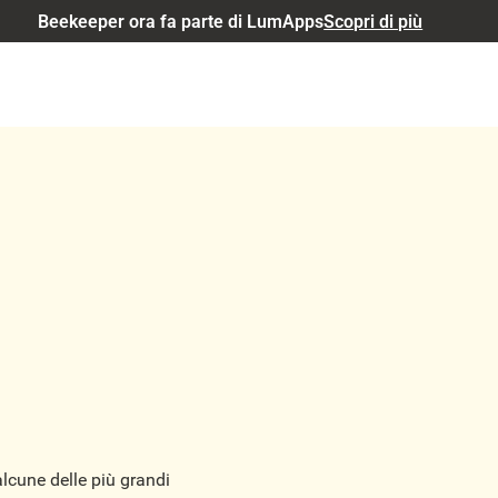
Beekeeper ora fa parte di LumApps
Scopri di più
alcune delle più grandi