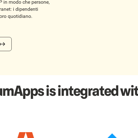
P in modo che persone,
ranet: i dipendenti
voro quotidiano.
o
umApps is integrated wit