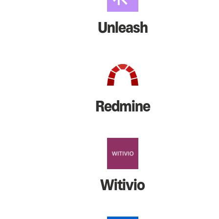
Unleash
Redmine
Witivio