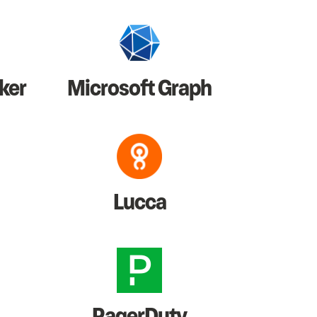
ker
Microsoft Graph
Lucca
PagerDuty