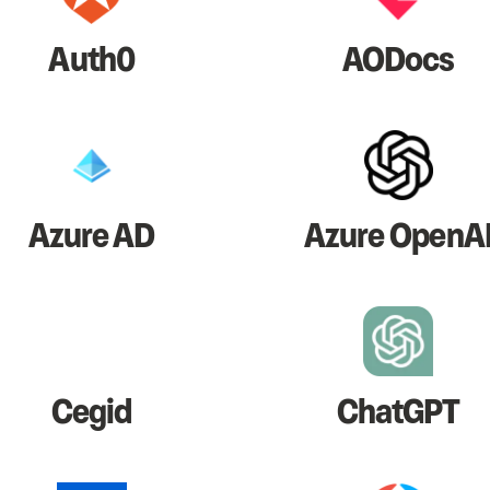
Auth0
AODocs
Azure AD
Azure OpenA
Cegid
ChatGPT