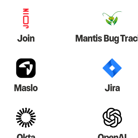
Join
Mantis Bug Trac
Maslo
Jira
Okta
OpenAI