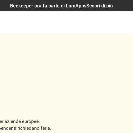
Beekeeper ora fa parte di LumApps
Scopri di più
er aziende europee.
ndenti richiedano ferie,