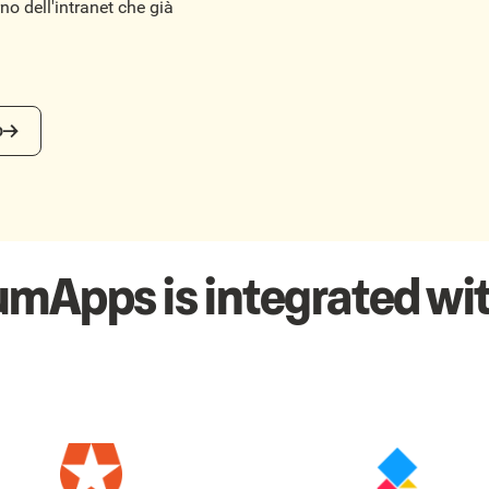
rno dell'intranet che già
o
umApps is integrated wit