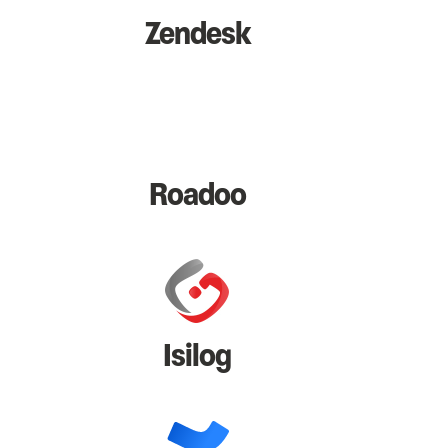
Zendesk
Roadoo
Isilog