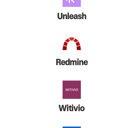
Unleash
Redmine
Witivio