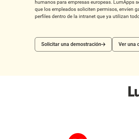
humanos para empresas europeas. LumApps se 
que los empleados soliciten permisos, envíen g
perfiles dentro de la intranet que ya utilizan tod
Solicitar una demostración
Ver una de
Solicitar una demostración
Ver una
L