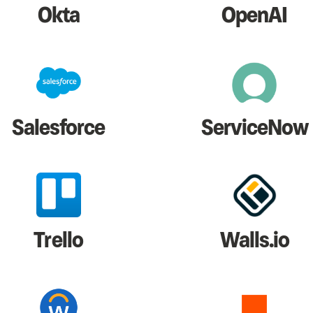
Okta
OpenAI
Salesforce
ServiceNow
Trello
Walls.io