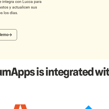
integra con Lucca para
astos y actualicen sus
os los días.
mo
 demo
umApps is integrated wit