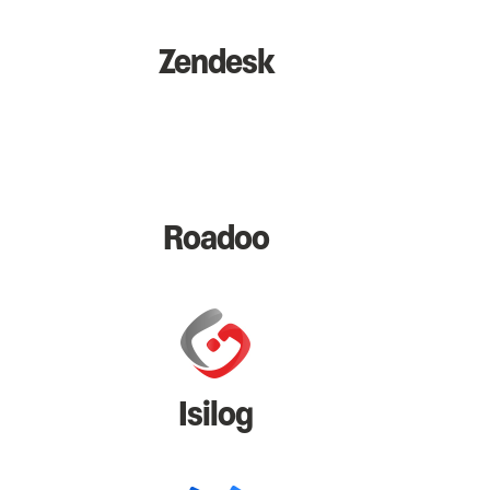
Zendesk
Roadoo
Isilog