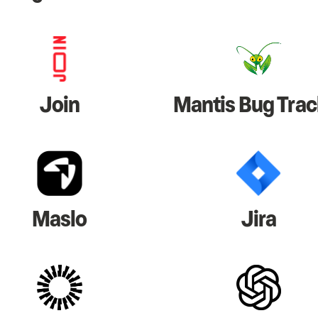
Join
Mantis Bug Trac
Maslo
Jira