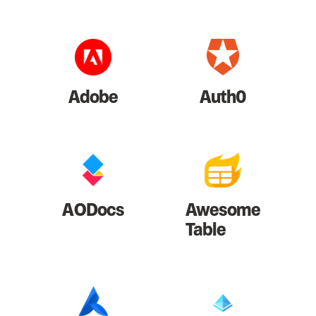
Adobe
Auth0
AODocs
Awesome
Table