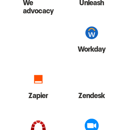
We
Unleash
advocacy
Workday
Zapier
Zendesk