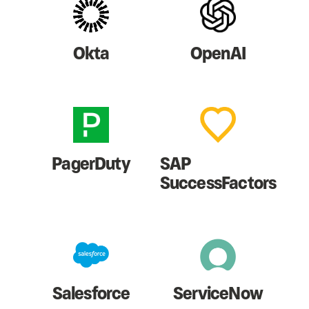
Okta
OpenAI
PagerDuty
SAP
SuccessFactors
Salesforce
ServiceNow