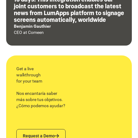
joint customers to broadcast the latest
news from LumApps platform to signage
screens automatically, worldwide
Benjamin Gauthier
CEO
at
Comeen
Get a live
walkthrough
for your team
Nos encantaría saber
más sobre tus objetivos.
¿Cómo podemos ayudar?
Request a Demo
Request a Demo