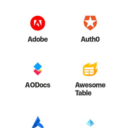
Adobe
Auth0
AODocs
Awesome
Table