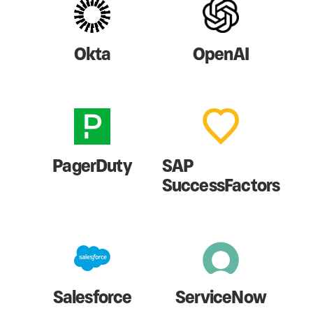
Okta
OpenAI
PagerDuty
SAP
SuccessFactors
Salesforce
ServiceNow