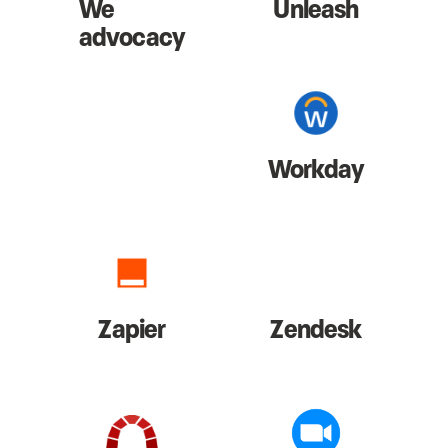
We
Unleash
advocacy
Workday
Zapier
Zendesk