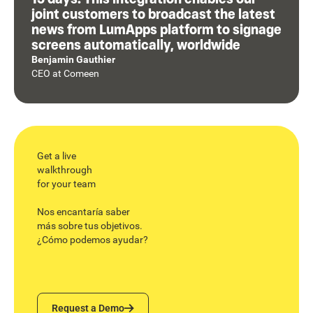
joint customers to broadcast the latest
news from LumApps platform to signage
screens automatically, worldwide
Benjamin Gauthier
CEO
at
Comeen
Get a live
walkthrough
for your team
Nos encantaría saber
más sobre tus objetivos.
¿Cómo podemos ayudar?
Request a Demo
Request a Demo