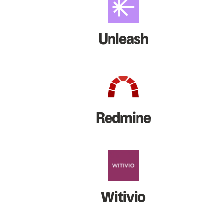
Unleash
Redmine
Witivio