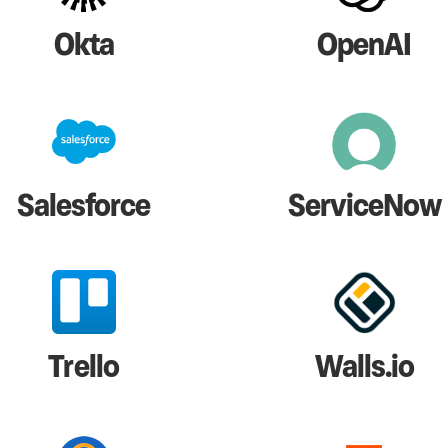
Okta
OpenAI
Salesforce
ServiceNow
Trello
Walls.io