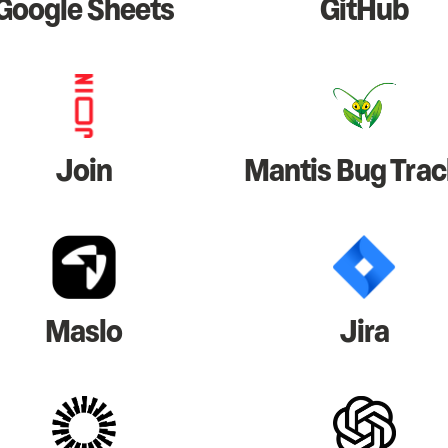
Google Sheets
GitHub
Join
Mantis Bug Trac
Maslo
Jira