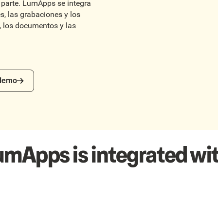
 parte. LumApps se integra
s, las grabaciones y los
, los documentos y las
mo
 demo
umApps is integrated wit