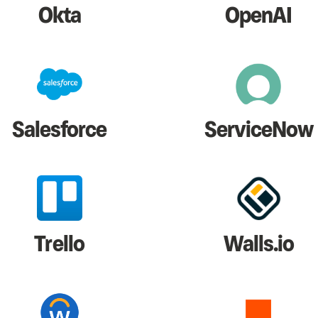
Okta
OpenAI
Salesforce
ServiceNow
Trello
Walls.io