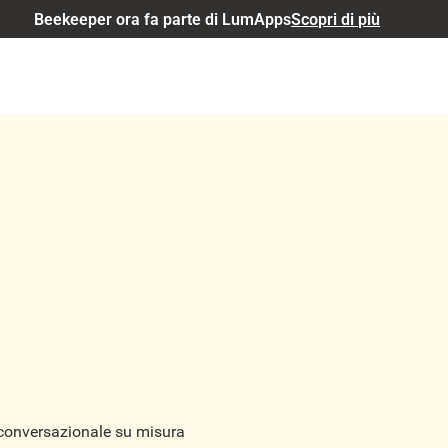
Beekeeper ora fa parte di LumApps
Scopri di più
e conversazionale su misura