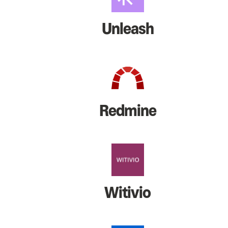
Unleash
Redmine
Witivio