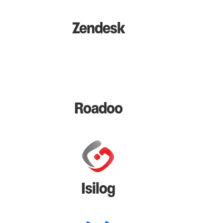
Zendesk
Roadoo
Isilog