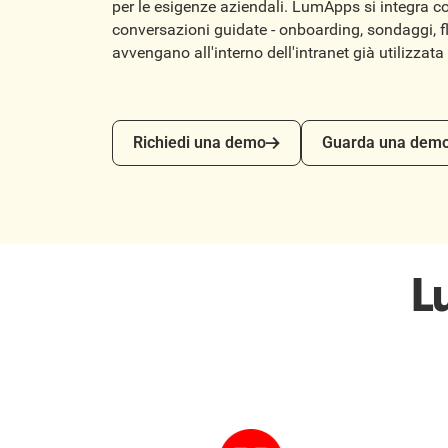
per le esigenze aziendali. LumApps si integra 
conversazioni guidate - onboarding, sondaggi, fl
avvengano all'interno dell'intranet già utilizzata
Richiedi una demo
Guarda una demo
Richiedi una demo
Guarda una dem
L