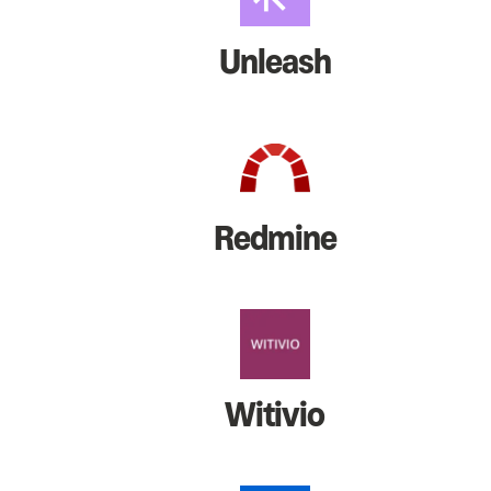
Unleash
Redmine
Witivio