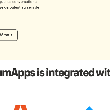
 que les conversations
 se déroulent au sein de
mo
 démo
umApps is integrated wit