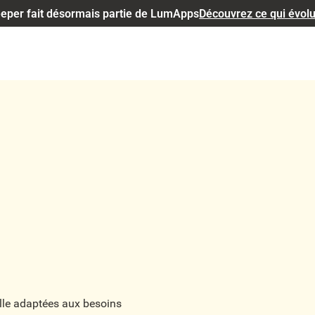
eper fait désormais partie de LumApps
Découvrez ce qui évol
lle adaptées aux besoins