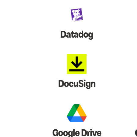
Datadog
DocuSign
Google Drive