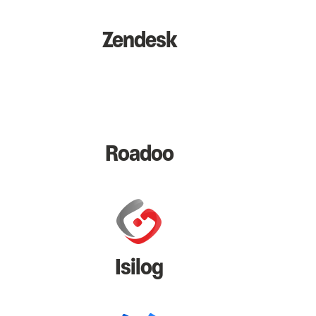
Zendesk
Roadoo
Isilog