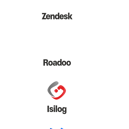
Zendesk
Roadoo
Isilog