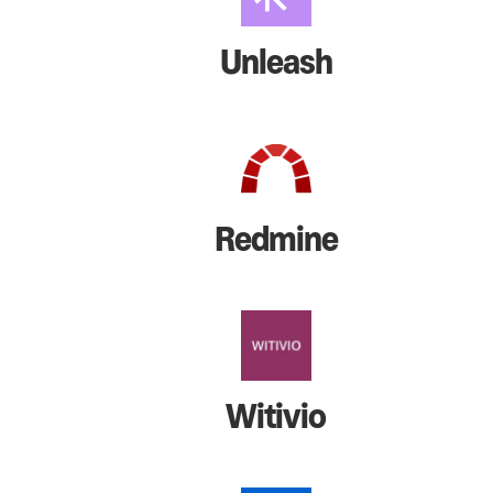
Unleash
Redmine
Witivio