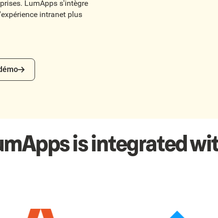
reprises. LumApps s'intègre
l'expérience intranet plus
mo
 démo
umApps is integrated wit