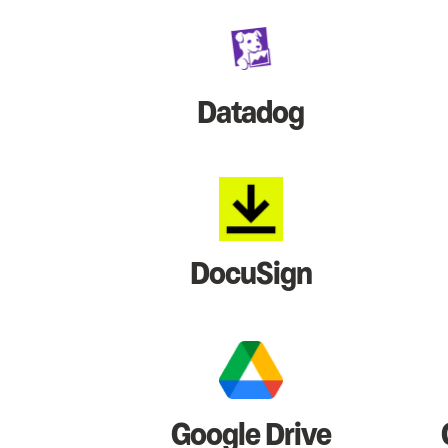
Datadog
DocuSign
Google Drive