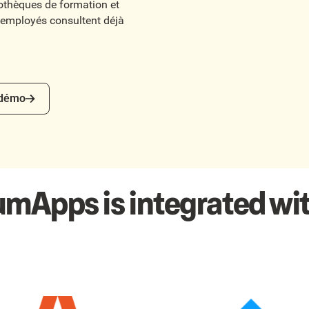
iothèques de formation et
es employés consultent déjà
mo
 démo
umApps is integrated wit