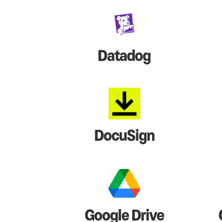
Datadog
DocuSign
Google Drive