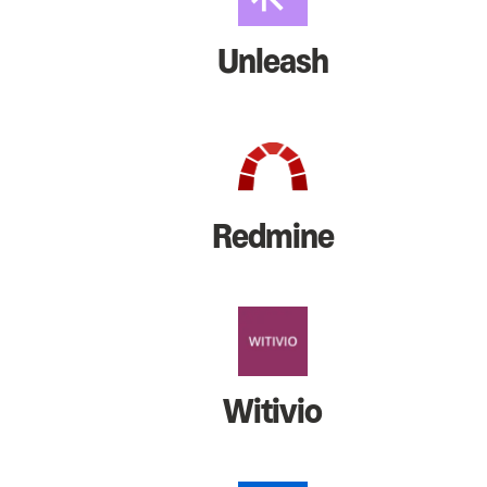
Unleash
Redmine
Witivio