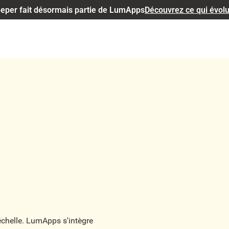
eper fait désormais partie de LumApps
Découvrez ce qui évol
échelle. LumApps s'intègre