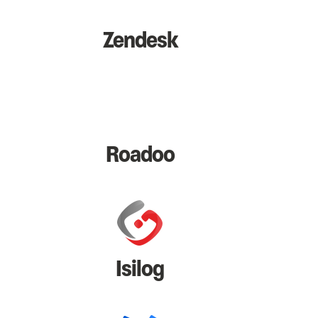
Zendesk
Roadoo
Isilog