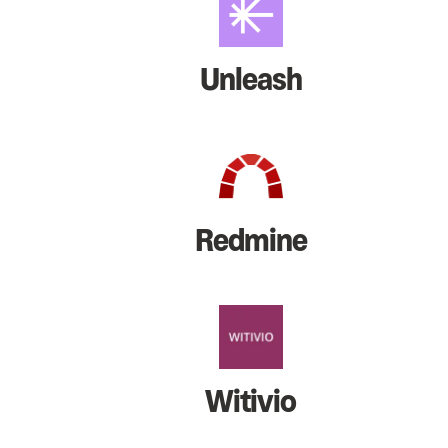
Unleash
Redmine
Witivio