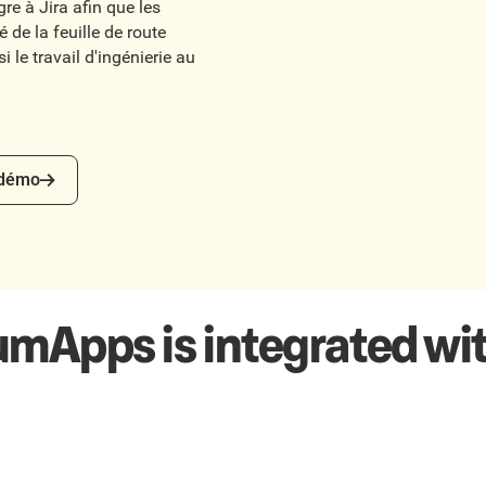
re à Jira afin que les
é de la feuille de route
 le travail d'ingénierie au
mo
 démo
umApps is integrated wit