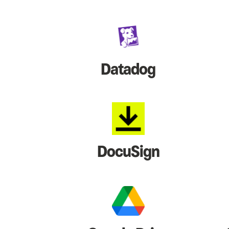
Datadog
DocuSign