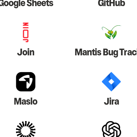
Google Sheets
GitHub
Join
Mantis Bug Trac
Maslo
Jira