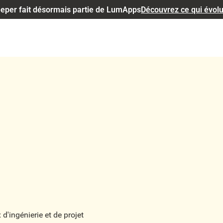
eper fait désormais partie de LumApps
Découvrez ce qui évol
d'ingénierie et de projet