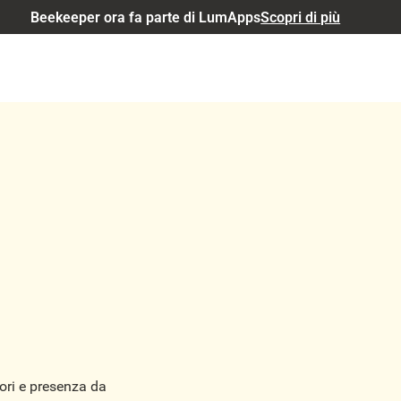
Beekeeper ora fa parte di LumApps
Scopri di più
atori e presenza da