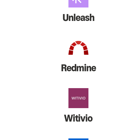
Unleash
Redmine
Witivio