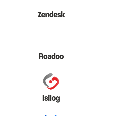
Zendesk
Roadoo
Isilog