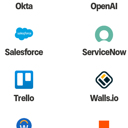
Okta
OpenAI
Salesforce
ServiceNow
Trello
Walls.io