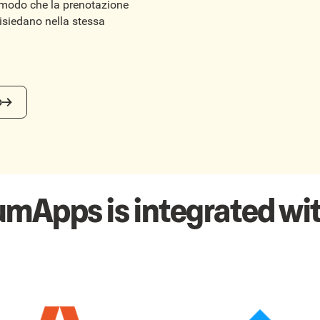
 modo che la prenotazione
i risiedano nella stessa
o
umApps is integrated wit