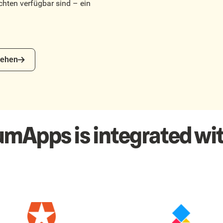
hten verfügbar sind – ein
en
ehen
umApps is integrated wit