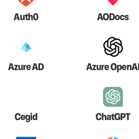
Auth0
AODocs
Azure AD
Azure OpenA
Cegid
ChatGPT