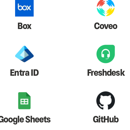
Box
Coveo
Entra ID
Freshdesk
Google Sheets
GitHub