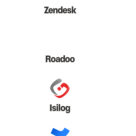
Zendesk
Roadoo
Isilog