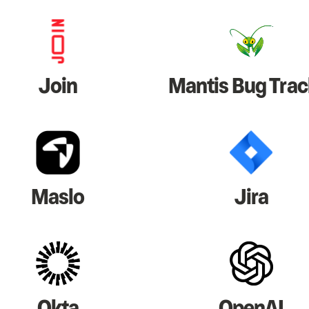
Join
Mantis Bug Trac
Maslo
Jira
Okta
OpenAI