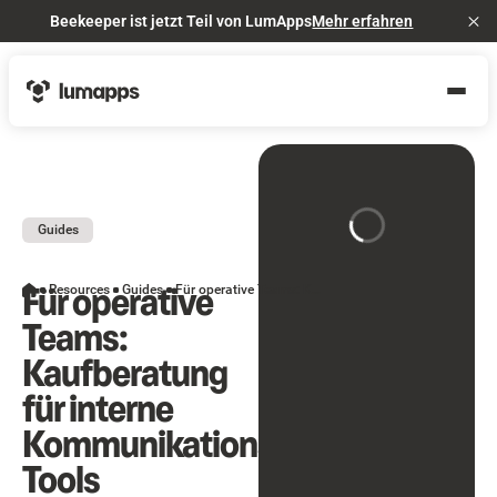
Beekeeper ist jetzt Teil von LumApps
Mehr erfahren
Cl
Guides
Für operative
Resources
Guides
Für operative Teams: Kaufberatung für interne Kommunikations-Tools
Teams:
Kaufberatung
für interne
Kommunikations-
Tools