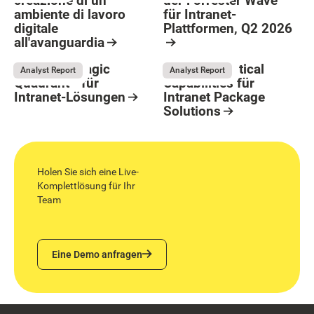
creazione di un
der Forrester Wave™
ambiente di lavoro
für Intranet-
Button Text
digitale
Plattformen, Q2 2026
all'avanguardia
May 26, 2026
Resource Card
Resource Card
Gartner® Magic
Gartner® Critical
Analyst Report
Analyst Report
Quadrant™ für
Capabilities für
Intranet-Lösungen
Intranet Package
Solutions
May 11, 2026
Resource Card
August 4, 2026
Resource Card
Holen Sie sich eine Live-
Komplettlösung für Ihr
Team
Eine Demo anfragen
Eine Demo anfragen
Footer