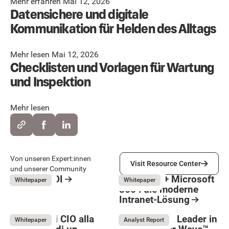
Mehr erfahren Mai 12, 2026
Datensichere und digitale
Kommunikation für Helden des Alltags
Mehr lesen Mai 12, 2026
Checklisten und Vorlagen für Wartung
und Inspektion
Mehr lesen
Visit Resource Center
Von unseren Expert:innen
Visit Resource Center
und unserer Community
Intranet ROI
LumApps + Microsoft
May 26, 2026
May 26, 2026
Whitepaper
Whitepaper
365 : die moderne
Resource Card
Intranet-Lösung
Resource Card
Guida per i CIO alla
LumApps ist Leader in
May 26, 2026
Whitepaper
Analyst Report