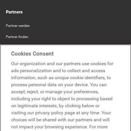
Partners
Partner werden
Partner finden
Mercer Belong
Cookies Consent
Google
Our organization and our partners use cookies for
Microsoft
ads personalization and to collect and access
information, such as unique cookie identifiers, to
process personal data on your device. You can
Demo anfragen
accept, reject, or manage your preferences,
Demo anfragen
including your right to object to processing based
on legitimate interests, by clicking below or
Kontakt
Kontakt
visiting our privacy policy page at any time. Your
choices will be shared with our partners and will
not impact your browsing experience. For more