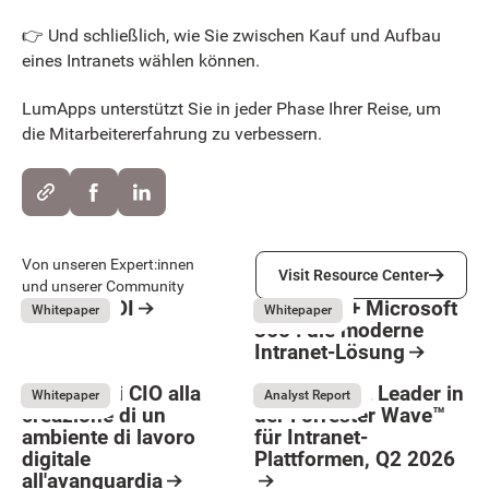
👉 Und schließlich, wie Sie zwischen Kauf und Aufbau
eines Intranets wählen können.
LumApps unterstützt Sie in jeder Phase Ihrer Reise, um
die Mitarbeitererfahrung zu verbessern.
Visit Resource Center
Von unseren Expert:innen
Visit Resource Center
und unserer Community
Intranet ROI
LumApps + Microsoft
May 26, 2026
May 26, 2026
Whitepaper
Whitepaper
365 : die moderne
Resource Card
Intranet-Lösung
Resource Card
Guida per i CIO alla
LumApps ist Leader in
May 26, 2026
Whitepaper
Analyst Report
creazione di un
der Forrester Wave™
ambiente di lavoro
für Intranet-
Button Text
digitale
Plattformen, Q2 2026
all'avanguardia