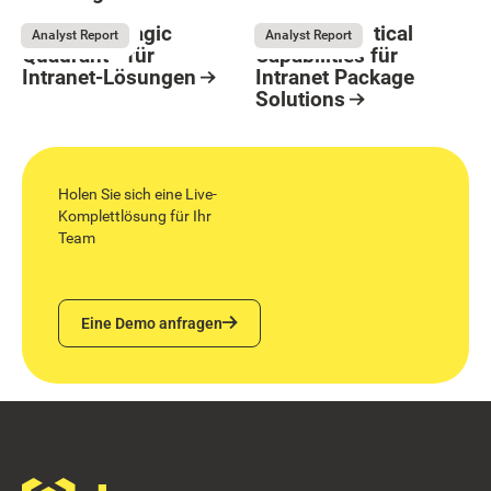
May 26, 2026
Resource Card
Resource Card
Gartner® Magic
Gartner® Critical
Analyst Report
Analyst Report
Quadrant™ für
Capabilities für
Intranet-Lösungen
Intranet Package
Solutions
May 11, 2026
Resource Card
August 4, 2026
Resource Card
Holen Sie sich eine Live-
Komplettlösung für Ihr
Team
Eine Demo anfragen
Eine Demo anfragen
Footer