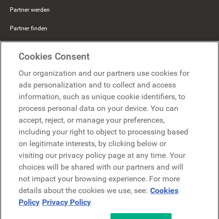
Partner werden
Partner finden
Mercer Belong
Cookies Consent
Google
Our organization and our partners use cookies for
Microsoft
ads personalization and to collect and access
information, such as unique cookie identifiers, to
process personal data on your device. You can
Demo anfragen
accept, reject, or manage your preferences,
Demo anfragen
including your right to object to processing based
on legitimate interests, by clicking below or
Kontakt
Kontakt
visiting our privacy policy page at any time. Your
choices will be shared with our partners and will
not impact your browsing experience. For more
details about the cookies we use, see:
Cookies
Policy
Privacy Policy