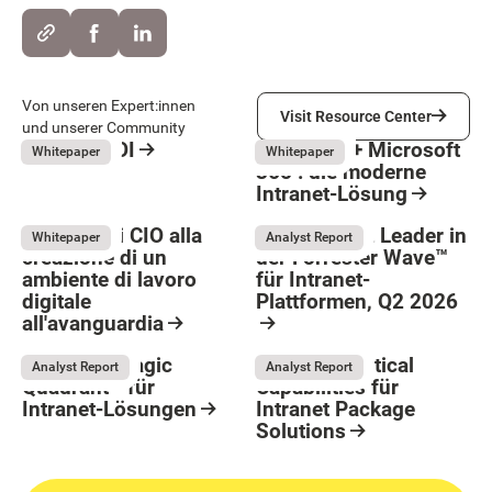
Visit Resource Center
Von unseren Expert:innen
Visit Resource Center
und unserer Community
Intranet ROI
LumApps + Microsoft
May 26, 2026
May 26, 2026
Whitepaper
Whitepaper
365 : die moderne
Resource Card
Intranet-Lösung
Resource Card
Guida per i CIO alla
LumApps ist Leader in
May 26, 2026
Whitepaper
Analyst Report
creazione di un
der Forrester Wave™
ambiente di lavoro
für Intranet-
Button Text
digitale
Plattformen, Q2 2026
all'avanguardia
May 26, 2026
Resource Card
Resource Card
Gartner® Magic
Gartner® Critical
Analyst Report
Analyst Report
Quadrant™ für
Capabilities für
Intranet-Lösungen
Intranet Package
Solutions
May 11, 2026
Resource Card
August 4, 2026
Resource Card