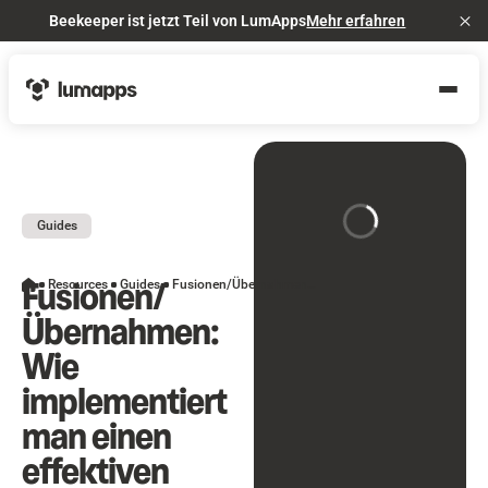
Beekeeper ist jetzt Teil von LumApps
Mehr erfahren
Cl
Guides
Fusionen/
Resources
Guides
Fusionen/Übernahmen: Wie implementiert man einen effektiven Kommunikationsplan während einer Fusion/Übernahme?
Übernahmen:
Wie
implementiert
man einen
effektiven