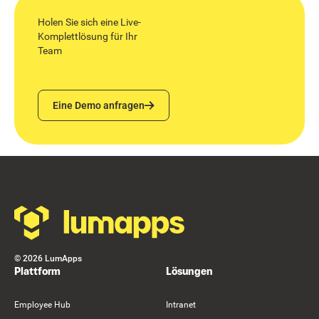
Holen Sie sich eine Live-
Komplettlösung für Ihr
Team
Eine Demo anfragen
Eine Demo anfragen
Footer
©
2026
LumApps
Plattform
Lösungen
Employee Hub
Intranet