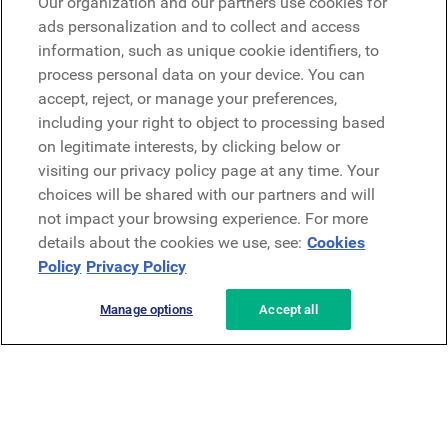
Our organization and our partners use cookies for
Microsoft
ads personalization and to collect and access
information, such as unique cookie identifiers, to
process personal data on your device. You can
Demo anfragen
accept, reject, or manage your preferences,
Demo anfragen
including your right to object to processing based
on legitimate interests, by clicking below or
Kontakt
Kontakt
visiting our privacy policy page at any time. Your
choices will be shared with our partners and will
not impact your browsing experience. For more
details about the cookies we use, see:
Cookies
Policy
Privacy Policy
Manage options
Accept all
Datenschutzerklärung
Rechtliches
AGB
Security