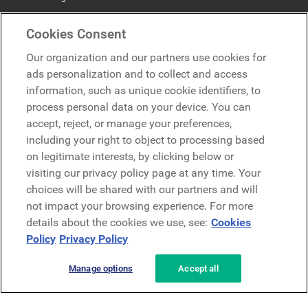
Google
Cookies Consent
Microsoft
Our organization and our partners use cookies for
ads personalization and to collect and access
information, such as unique cookie identifiers, to
Demander une démo
Demander une démo
process personal data on your device. You can
accept, reject, or manage your preferences,
Contact
including your right to object to processing based
Contact
on legitimate interests, by clicking below or
visiting our privacy policy page at any time. Your
choices will be shared with our partners and will
not impact your browsing experience. For more
details about the cookies we use, see:
Cookies
Policy
Privacy Policy
Politique de confidentialité
Mentions légales
Conditions générales
Manage options
Accept all
Security