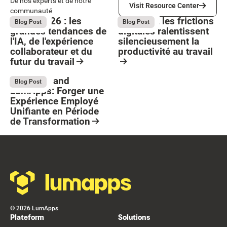
Visit Resource Center
De nos experts et de notre
Visit Resource Center
communauté
Bright 2026 : les
Comment les frictions
August 4, 2026
August 4, 2026
Blog Post
Blog Post
grandes tendances de
digitales ralentissent
l'IA, de l'expérience
silencieusement la
collaborateur et du
productivité au travail
futur du travail
Button Text
Resource Card
Resource Card
Stellantis and
July 13, 2026
Blog Post
LumApps: Forger une
Expérience Employé
Unifiante en Période
de Transformation
Resource Card
Footer
©
2026
LumApps
Plateform
Solutions