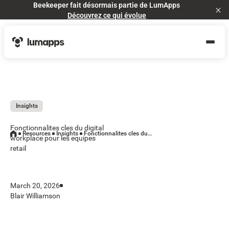
Beekeeper fait désormais partie de LumApps
Cl
Découvrez ce qui évolue
Insights
Fonctionnalites cles du digital
Resources
Insights
Fonctionnalites cles du digital workplace pour les equipes retail
workplace pour les equipes
retail
March 20, 2026
Blair Williamson