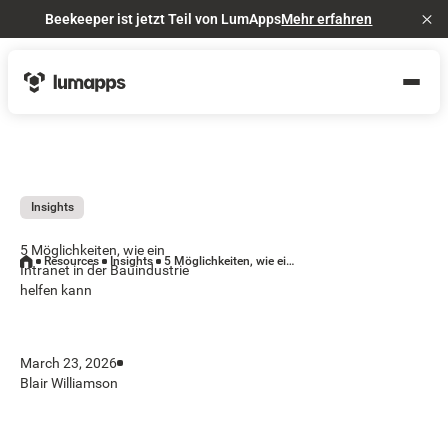
Beekeeper ist jetzt Teil von LumApps
Mehr erfahren
Cl
Insights
5 Möglichkeiten, wie ein
Resources
Insights
5 Möglichkeiten, wie ein Intranet in der Bauindustrie helfen kann
Intranet in der Bauindustrie
helfen kann
March 23, 2026
Blair Williamson