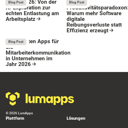
Bright 2026: Von der
Das
August 4, 2026
August 4, 2026
Blog Post
Blog Post
KI-Exploration zur
Produktivitätsparadoxon
echten Entlastung am
Warum mehr Software
Arbeitsplatz
digitale
Reibungsverluste statt
Resource Card
Effizienz erzeugt
Button Text
Resource Card
Die 9 besten Apps für
August 4, 2026
Blog Post
die
Mitarbeiterkommunikation
in Unternehmen im
Jahr 2026
Resource Card
Footer
©
2026
LumApps
Plattform
Lösungen