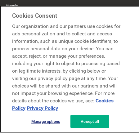
Google
Cookies Consent
Microsoft
Our organization and our partners use cookies for
ads personalization and to collect and access
Demo anfragen
information, such as unique cookie identifiers, to
Demo anfragen
process personal data on your device. You can
accept, reject, or manage your preferences,
Kontakt
Kontakt
including your right to object to processing based
on legitimate interests, by clicking below or
visiting our privacy policy page at any time. Your
choices will be shared with our partners and will
not impact your browsing experience. For more
details about the cookies we use, see:
Cookies
Datenschutzerklärung
Rechtliches
AGB
Security
Policy
Privacy Policy
Manage options
Accept all