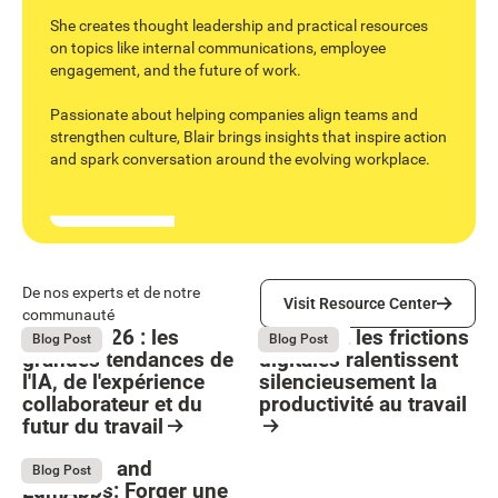
She creates thought leadership and practical resources
on topics like internal communications, employee
engagement, and the future of work.
Passionate about helping companies align teams and
strengthen culture, Blair brings insights that inspire action
and spark conversation around the evolving workplace.
Visit Resource Center
De nos experts et de notre
Visit Resource Center
communauté
Bright 2026 : les
Comment les frictions
August 4, 2026
August 4, 2026
Blog Post
Blog Post
grandes tendances de
digitales ralentissent
l'IA, de l'expérience
silencieusement la
collaborateur et du
productivité au travail
futur du travail
Button Text
Resource Card
Resource Card
Stellantis and
July 13, 2026
Blog Post
LumApps: Forger une