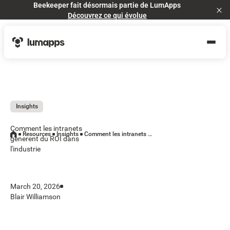
Beekeeper fait désormais partie de LumApps
Cl
Découvrez ce qui évolue
Insights
Comment les intranets
Resources
Insights
Comment les intranets generent du ROI dans l'industrie
generent du ROI dans
l'industrie
March 20, 2026
Blair Williamson