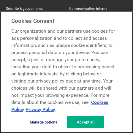
Sécurité & gouvernance
Communication interne
Cookies Consent
Application mobile
RH & expérience collaborateur
Our organization and our partners use cookies for
Recherche d'entreprise
IT & digital workplace
ads personalization and to collect and access
Formation
Opérations & équipes terrain
information, such as unique cookie identifiers, to
process personal data on your device. You can
accept, reject, or manage your preferences,
Industries
Contenus populaires
including your right to object to processing based
on legitimate interests, by clicking below or
Fabrication
Expérience collaborateur
visiting our privacy policy page at any time. Your
Retail
Digital workplace
choices will be shared with our partners and will
not impact your browsing experience. For more
Santé
Intranet collaborateur
details about the cookies we use, see:
Cookies
Policy
Privacy Policy
Services financiers
Communication interne
Énergie
Intranet moderne
Manage options
Accept all
Technologies
Engagement collaborateur