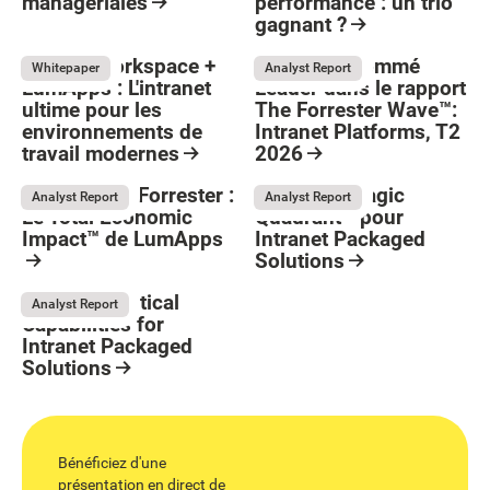
managériales
performance : un trio
gagnant ?
Resource Card
Resource Card
Google Workspace +
LumApps nommé
May 26, 2026
Whitepaper
Analyst Report
LumApps : L'intranet
Leader dans le rapport
ultime pour les
The Forrester Wave™:
environnements de
Intranet Platforms, T2
Button Text
travail modernes
2026
May 26, 2026
Resource Card
Resource Card
Ressources Forrester :
Gartner® Magic
Analyst Report
Analyst Report
Le Total Economic
Quadrant™ pour
Impact™ de LumApps
Intranet Packaged
Solutions
May 10, 2026
May 11, 2026
Resource Card
Resource Card
Gartner® Critical
Analyst Report
Capabilities for
Intranet Packaged
Solutions
May 12, 2026
Resource Card
Bénéficiez d'une
présentation en direct de