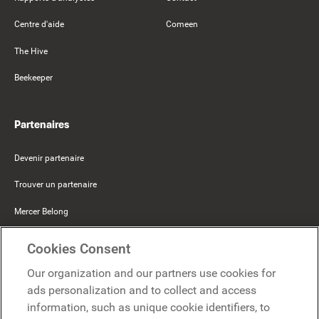
Centre d'aide
Comeen
The Hive
Beekeeper
Partenaires
Devenir partenaire
Trouver un partenaire
Mercer Belong
Google
Cookies Consent
Microsoft
Our organization and our partners use cookies for
ads personalization and to collect and access
information, such as unique cookie identifiers, to
Demander une démo