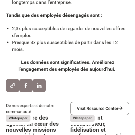
longtemps dans l’entreprise.
Tandis que des employés désengagés sont :
2,3x plus susceptibles de regarder de nouvelles offres
d’emploi.
Presque 3x plus susceptibles de partir dans les 12
mois.
Les données sont significatives. Améliorez
l’engagement des employés dès aujourd’hui.
Visit Resource Center
De nos experts et de notre
Visit Resource Center
communauté
L’expérience des
Engagement
May 26, 2026
May 26, 2026
Whitepaper
Whitepaper
agents, au cœur des
collaborateur,
nouvelles missions
fidélisation et