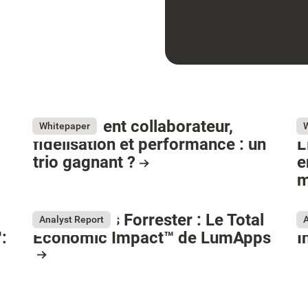
Engagement collaborateur,
G
May 26, 2026
Ma
Whitepaper
fidélisation et performance : un
L
trio gagnant ?
e
m
Resource Card
R
Ressources Forrester : Le Total
G
Analyst Report
A
:
Economic Impact™ de LumApps
I
Ma
R
May 10, 2026
Resource Card