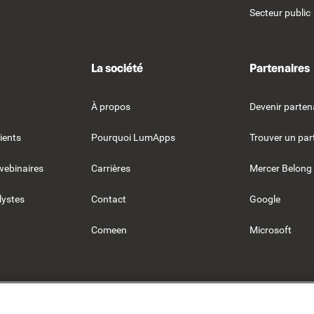
Secteur public
La société
Partenaires
À propos
Devenir parten
ients
Pourquoi LumApps
Trouver un par
webinaires
Carrières
Mercer Belong
lystes
Contact
Google
Comeen
Microsoft