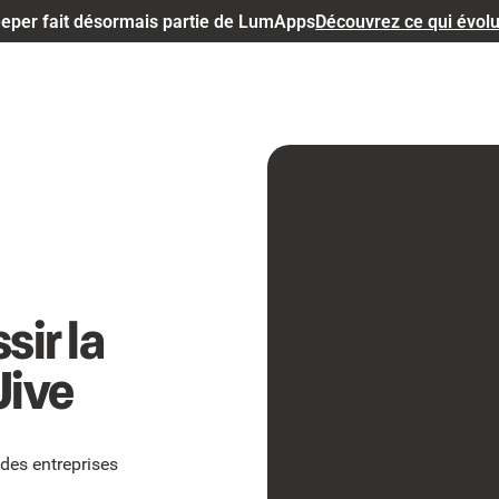
eper fait désormais partie de LumApps
Découvrez ce qui évol
sir la
Jive
des entreprises