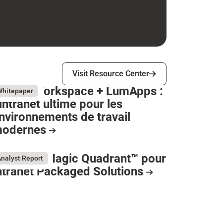
Visit Resource Center
Visit Resource Center
oogle Workspace + LumApps :
y 26, 2026
Whitepaper
'intranet ultime pour les
nvironnements de travail
odernes
esource Card
artner® Magic Quadrant™ pour
nalyst Report
ntranet Packaged Solutions
y 11, 2026
esource Card