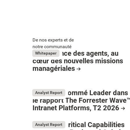
De nos experts et de
notre communauté
L’expérience des agents, au
May 26, 2026
Whitepaper
cœur des nouvelles missions
managériales
Resource Card
LumApps nommé Leader dans
Button Text
Analyst Report
le rapport The Forrester Wave™
Intranet Platforms, T2 2026
May 26, 2026
Resource Card
Gartner® Critical Capabilities
Analyst Report