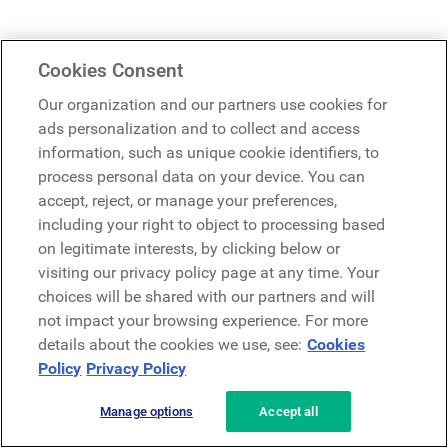
Comment la formation et un réseau
d'ambassadeurs salariés soutiennent-ils
Cookies Consent
cette démarche ?
Our organization and our partners use cookies for
ads personalization and to collect and access
Le soutien est fondamental pour pérenniser l'
action
.
information, such as unique cookie identifiers, to
process personal data on your device. You can
Grâce à la formation, les ambassadeurs apprennent
accept, reject, or manage your preferences,
les meilleures pratiques de la communication sur les
including your right to object to processing based
réseaux sociaux. Cela leur donne confiance et
on legitimate interests, by clicking below or
professionnalise leur démarche sans perdre en
spontanéité.
visiting our privacy policy page at any time. Your
Grâce à la formation, ils comprennent mieux comment
choices will be shared with our partners and will
aligner leur point de vue personnel avec la bonne
not impact your browsing experience. For more
image globale de l'entreprise.
details about the cookies we use, see:
Cookies
Un réseau permet aux ambassadeurs d'échanger des
Policy
Privacy Policy
idées, de s'inspirer mutuellement et de se sentir
membres d'une communauté qui donne du sens à leur
Manage options
Accept all
engagement.