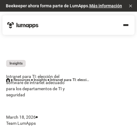
Beekeeper ahora forma parte de LumApps.
Más información
Cl
Insights
Intranet para TI: elección del
Resources
Insights
Intranet para TI: elección del software de intranet adecuado para los departamentos de TI y seguridad
software de intranet adecuado
para los departamentos de TI y
seguridad
March 18, 2026
Team LumApps