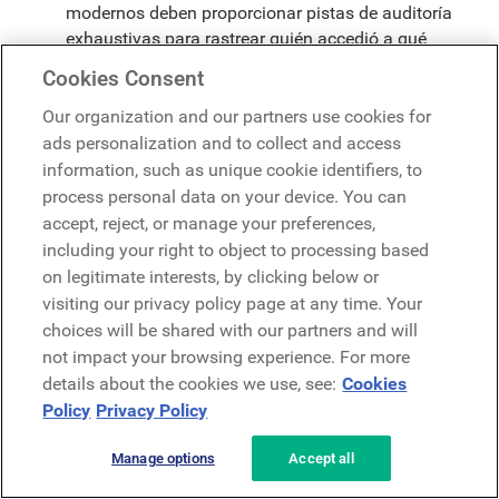
modernos deben proporcionar pistas de auditoría
exhaustivas para rastrear quién accedió a qué
información, cuándo y desde dónde, lo cual es
Cookies Consent
fundamental para demostrar el cumplimiento e
investigar los incidentes de seguridad.
Our organization and our partners use cookies for
ads personalization and to collect and access
Regulaciones específicas de la industria:
information, such as unique cookie identifiers, to
process personal data on your device. You can
Muchos sectores (por ejemplo, el sector sanitario
accept, reject, or manage your preferences,
con HIPAA o el sector financiero con SOX) tienen
including your right to object to processing based
requisitos de cumplimiento adicionales y altamente
on legitimate interests, by clicking below or
específicos. Los programas de intranet deben ser lo
visiting our privacy policy page at any time. Your
suficientemente configurables y seguros para
choices will be shared with our partners and will
satisfacer estas demandas específicas.
not impact your browsing experience. For more
details about the cookies we use, see:
Cookies
Gobernanza y políticas internas:
Policy
Privacy Policy
Aplicación de políticas:
La intranet a menudo sirve
Manage options
Accept all
como repositorio de las políticas de la empresa (por
ejemplo, políticas de uso aceptable, directrices de