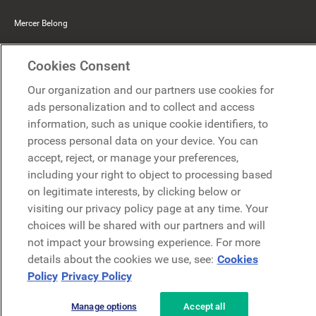
Mercer Belong
Google
Cookies Consent
Microsoft
Our organization and our partners use cookies for
ads personalization and to collect and access
information, such as unique cookie identifiers, to
Demo anfragen
Demo anfragen
process personal data on your device. You can
accept, reject, or manage your preferences,
Kontakt
including your right to object to processing based
Kontakt
on legitimate interests, by clicking below or
visiting our privacy policy page at any time. Your
choices will be shared with our partners and will
not impact your browsing experience. For more
details about the cookies we use, see:
Cookies
Policy
Privacy Policy
Datenschutzerklärung
Rechtliches
AGB
Security
Manage options
Accept all