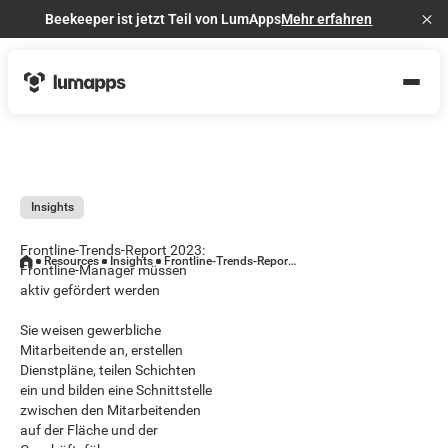
Beekeeper ist jetzt Teil von LumApps
Mehr erfahren
Cl
Insights
Frontline-Trends-Report 2023:
Resources
Insights
Frontline-Trends-Report 2023: Frontline-Manager müssen aktiv gefördert werden
Frontline-Manager müssen
aktiv gefördert werden
Sie weisen gewerbliche
Mitarbeitende an, erstellen
Dienstpläne, teilen Schichten
ein und bilden eine Schnittstelle
zwischen den Mitarbeitenden
auf der Fläche und der