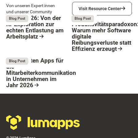
Visit Resource Center
Von unseren Expert:innen
Visit Resource Center
und unserer Community
Bright 2026: Von der
Das
August 4, 2026
August 4, 2026
Blog Post
Blog Post
KI-Exploration zur
Produktivitätsparadoxon
echten Entlastung am
Warum mehr Software
Arbeitsplatz
digitale
Reibungsverluste statt
Resource Card
Effizienz erzeugt
Button Text
Resource Card
Die 9 besten Apps für
August 4, 2026
Blog Post
die
Mitarbeiterkommunikation
in Unternehmen im
Jahr 2026
Resource Card
Footer
©
2026
LumApps