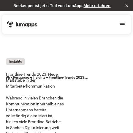
Beekeeper ist jetzt Teil von LumApps
Mehr erfahren
Cl
Insights
Frontline-Trends 2023: Neue
Resources
Insights
Frontline-Trends 2023: Neue Maßstäbe in der Mitarbeiterkommunikation
Maßstäbe in der
Mitarbeiterkommunikation
Während in vielen Branchen die
Kommunikation innerhalb eines
Unternehmens bereits
vollständig digitalisiert ist,
hinken viele Frontline-Betriebe
in Sachen Digitalisierung weit