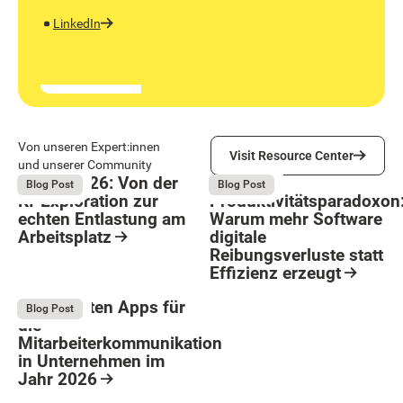
LinkedIn
Visit Resource Center
Von unseren Expert:innen
Visit Resource Center
und unserer Community
Bright 2026: Von der
Das
August 4, 2026
August 4, 2026
Blog Post
Blog Post
KI-Exploration zur
Produktivitätsparadoxon
echten Entlastung am
Warum mehr Software
Arbeitsplatz
digitale
Reibungsverluste statt
Resource Card
Effizienz erzeugt
Button Text
Resource Card
Die 9 besten Apps für
August 4, 2026
Blog Post
die
Mitarbeiterkommunikation
in Unternehmen im
Jahr 2026
Resource Card