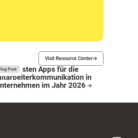
Visit Resource Center
Visit Resource Center
ie 9 besten Apps für die
gust 4, 2026
log Post
itarbeiterkommunikation in
nternehmen im Jahr 2026
esource Card