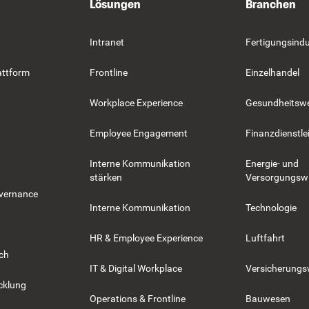
Lösungen
Branchen
Intranet
Fertigungsindu
attform
Frontline
Einzelhandel
Workplace Experience
Gesundheitsw
Employee Engagement
Finanzdienstle
Interne Kommunikation
Energie- und
stärken
Versorgungswi
overnance
Interne Kommunikation
Technologie
HR & Employee Experience
Luftfahrt
rch
IT & Digital Workplace
Versicherung
cklung
Operations & Frontline
Bauwesen