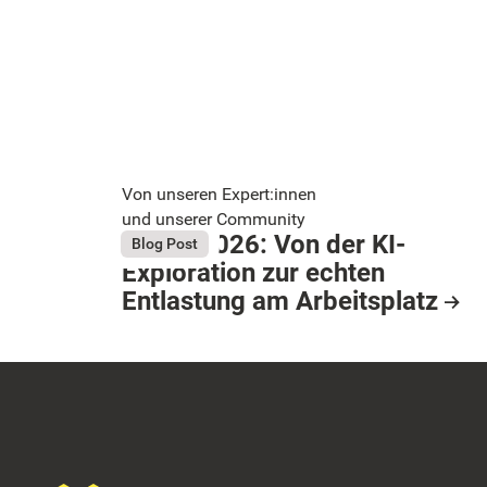
Von unseren Expert:innen
und unserer Community
Bright 2026: Von der KI-
August 4, 2026
Blog Post
Exploration zur echten
Button Text
Entlastung am Arbeitsplatz
Resource Card
Footer