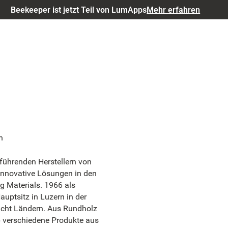
Beekeeper ist jetzt Teil von LumApps
Mehr erfahren
n
führenden Herstellern von
 innovative Lösungen in den
ng Materials. 1966 als
uptsitz in Luzern in der
acht Ländern. Aus Rundholz
 verschiedene Produkte aus