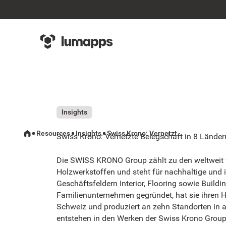
Insights
Resources
Insights
Swiss Krono: Vernetzte Belegschaft in 8 Ländern
Swiss Krono: Vernetzte Belegschaft in 8 Länder
Die SWISS KRONO Group zählt zu den weltweit 
Holzwerkstoffen und steht für nachhaltige und
Geschäftsfeldern Interior, Flooring sowie Buildi
Familienunternehmen gegründet, hat sie ihren Ha
Schweiz und produziert an zehn Standorten in 
entstehen in den Werken der Swiss Krono Group