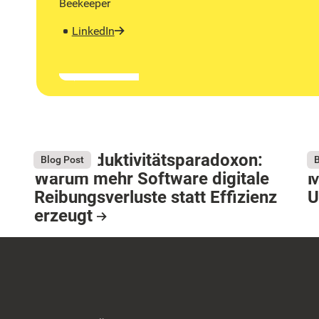
Beekeeper
LinkedIn
Das Produktivitätsparadoxon:
D
August 4, 2026
Au
Blog Post
B
Warum mehr Software digitale
M
Reibungsverluste statt Effizienz
U
erzeugt
R
Resource Card