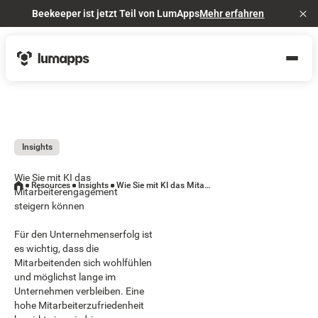
Beekeeper ist jetzt Teil von LumApps
Mehr erfahren
Cl
Insights
Wie Sie mit KI das
Resources
Insights
Wie Sie mit KI das Mitarbeiterengagement steigern können
Mitarbeiterengagement
steigern können
Für den Unternehmenserfolg ist
es wichtig, dass die
Mitarbeitenden sich wohlfühlen
und möglichst lange im
Unternehmen verbleiben. Eine
hohe Mitarbeiterzufriedenheit