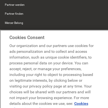
Partner werden
Partner finden
Mercer Belong
Google
Cookies Consent
Microsoft
Our organization and our partners use cookies for
ads personalization and to collect and access
information, such as unique cookie identifiers, to
Demo anfragen
Demo anfragen
process personal data on your device. You can
accept, reject, or manage your preferences,
Kontakt
including your right to object to processing based
Kontakt
on legitimate interests, by clicking below or
visiting our privacy policy page at any time. Your
choices will be shared with our partners and will
not impact your browsing experience. For more
details about the cookies we use, see:
Cookies