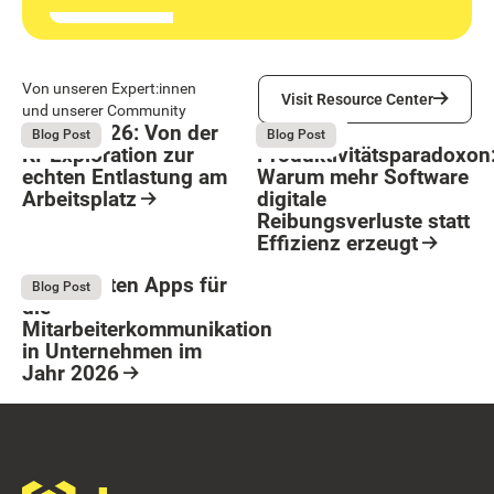
Visit Resource Center
Von unseren Expert:innen
Visit Resource Center
und unserer Community
Bright 2026: Von der
Das
August 4, 2026
August 4, 2026
Blog Post
Blog Post
KI-Exploration zur
Produktivitätsparadoxon
echten Entlastung am
Warum mehr Software
Arbeitsplatz
digitale
Reibungsverluste statt
Resource Card
Effizienz erzeugt
Button Text
Resource Card
Die 9 besten Apps für
August 4, 2026
Blog Post
die
Mitarbeiterkommunikation
in Unternehmen im
Jahr 2026
Resource Card
Footer