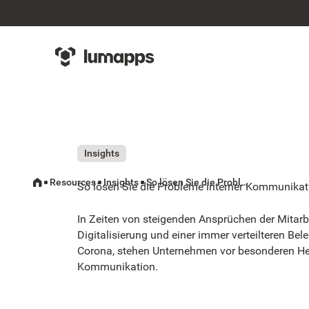
Insights
Resources
Insights
So lösen Sie die Probleme interner Kommunikation in Ihrem Unternehmen
So lösen Sie die Probleme interner Kommunika
In Zeiten von steigenden Ansprüchen der Mitarbe
Digitalisierung und einer immer verteilteren Be
Corona, stehen Unternehmen vor besonderen He
Kommunikation.