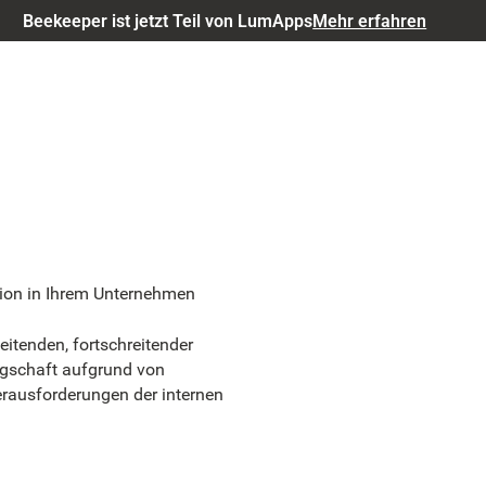
Beekeeper ist jetzt Teil von LumApps
Mehr erfahren
tion in Ihrem Unternehmen
itenden, fortschreitender
legschaft aufgrund von
rausforderungen der internen